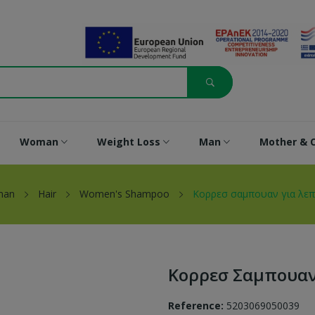
Woman
Weight Loss
Man
Mother & C
man
Hair
Women's Shampoo
Κορρεσ σαμπουαν για λεπ
Κορρεσ Σαμπουαν
Reference:
5203069050039