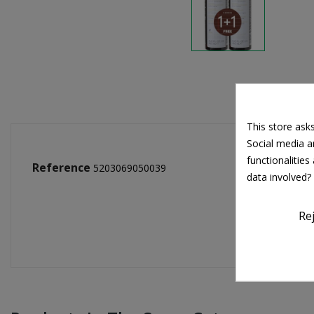
This store ask
Social media an
functionalitie
Reference
5203069050039
data involved?
Re