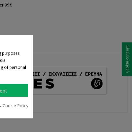
er 39€
Cookie consent
g purposes.
dia
ng of personal
ept
& Cookie Policy