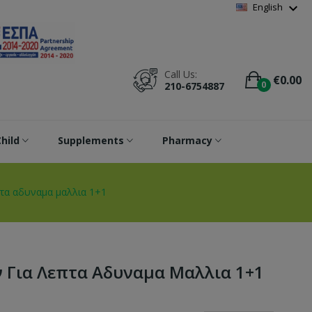
Wishlist
(
0
)
expand_more
English
Call Us:
€0.00
0
210-6754887
hild
Supplements
Pharmacy
τα αδυναμα μαλλια 1+1
 Για Λεπτα Αδυναμα Μαλλια 1+1