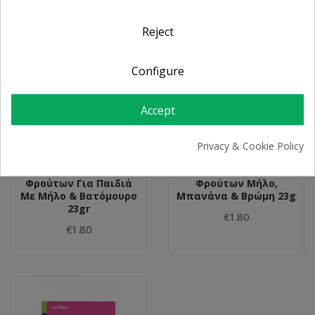
Reject
Configure
Accept
Privacy & Cookie Policy
HIPP Βιολογική Μπάρα
Hipp Παιδική Μπάρα
Φρούτων Για Παιδιά
Φρούτων Μήλο,
Με Μήλο & Βατόμουρο
Μπανάνα & Βρώμη 23g
23gr
€1.80
€1.80