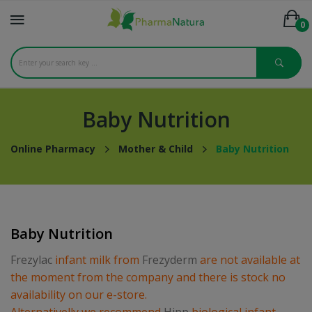
0
Baby Nutrition
Online Pharmacy
Mother & Child
Baby Nutrition
Baby Nutrition
Frezylac
infant milk from
Frezyderm
are not available at
the moment from the company and there is stock no
availability on our e-store.