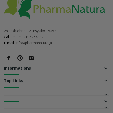
28is Oktobriou 2, Psyxiko 15452
Call us:
+30 2106754887
E-mail:
info@pharmanatura.gr
Informations
keyboard_arrow_down
Top Links
keyboard_arrow_down
keyboard_arrow_down
keyboard_arrow_down
keyboard_arrow_down