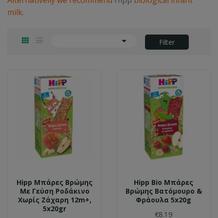
Alternativelly we recommend
Hipp
biological infant
milk.

Filter
Hipp Μπάρες Βρώμης
Hipp Bio Μπάρες
Με Γεύση Ροδάκινο
Βρώμης Βατόμουρο &
Χωρίς Ζάχαρη 12m+,
Φράουλα 5x20g
5x20gr
€8.19