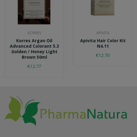
KORRES
APIVITA
Korres Argan Oil
Apivita Hair Color Kit
Advanced Colorant 5.3
N4.11
Golden / Honey Light
€12.70
Brown 50ml
€12.77