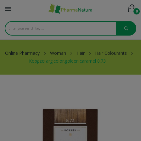
0
Online Pharmacy
Woman
Hair
Hair Colourants
Κορρεσ arg.color.golden.caramel 8.73