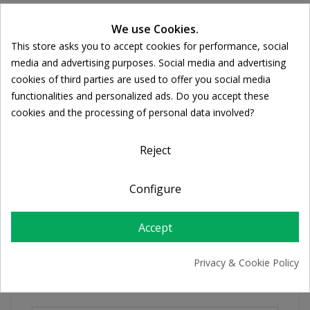
Ποσότητα:
We use Cookies.

ADD TO CART
This store asks you to accept cookies for performance, social
Cookie consent
media and advertising purposes. Social media and advertising
cookies of third parties are used to offer you social media
Share
functionalities and personalized ads. Do you accept these
cookies and the processing of personal data involved?
FREE SHIPPING
Reject
For orders over 39€
Return policy
Free Returns
Configure
Accept
PRODUCT DETAILS
Privacy & Cookie Policy