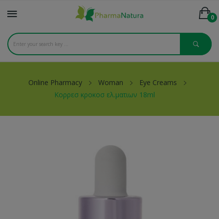
0
Online Pharmacy
Woman
Eye Creams
Κορρεσ κροκοσ ελ.ματιων 18ml