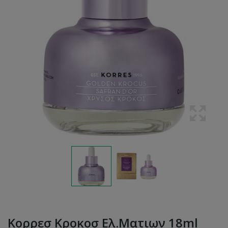
Κορρεσ Κροκοσ Ελ.ματιων 18ml