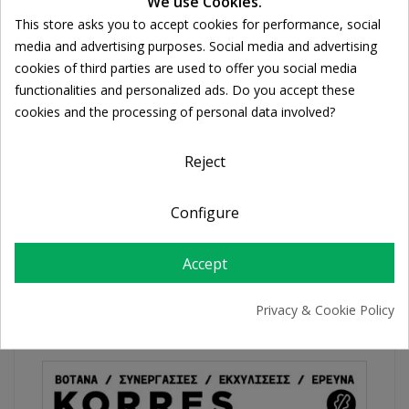

ADD TO CART
We use Cookies.
This store asks you to accept cookies for performance, social
Cookie consent
media and advertising purposes. Social media and advertising
cookies of third parties are used to offer you social media
Share
functionalities and personalized ads. Do you accept these
cookies and the processing of personal data involved?
FREE SHIPPING
For orders over 39€
Reject
Return policy
Free Returns
Configure
Accept
PRODUCT DETAILS
Privacy & Cookie Policy