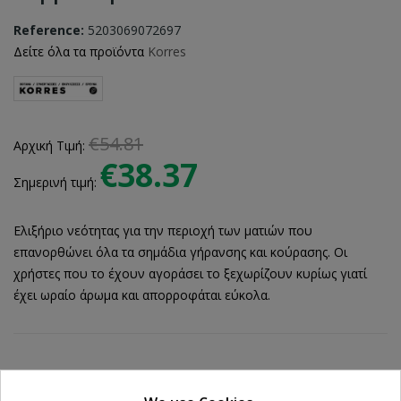
Reference:
5203069072697
Δείτε όλα τα προϊόντα
Korres
€54.81
Αρχική Τιμή:
€38.37
Σημερινή τιμή:
Ελιξήριο νεότητας για την περιοχή των ματιών που
επανορθώνει όλα τα σημάδια γήρανσης και κούρασης. Οι
χρήστες που το έχουν αγοράσει το ξεχωρίζουν κυρίως γιατί
έχει ωραίο άρωμα και απορροφάται εύκολα.
Ποσότητα: