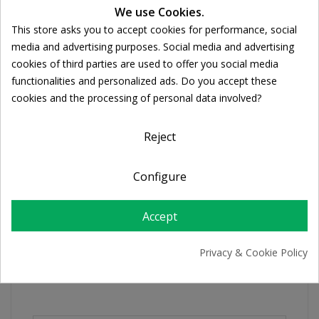
We use Cookies.
Ποσότητα:
This store asks you to accept cookies for performance, social

ADD TO CART
Cookie consent
media and advertising purposes. Social media and advertising
cookies of third parties are used to offer you social media
functionalities and personalized ads. Do you accept these
Share
cookies and the processing of personal data involved?
Reject
FREE SHIPPING
For orders over 39€
Return policy
Configure
Free Returns
Accept
PRODUCT DETAILS
Privacy & Cookie Policy