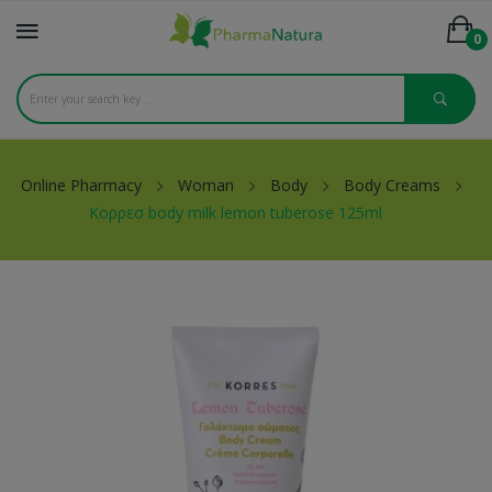
0
Online Pharmacy
Woman
Body
Body Creams
Κορρεσ body milk lemon tuberose 125ml