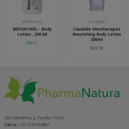
BEPANTHOL
CAUDALIE
BEPANTHOL - Body
Caudalie Vinotherapist
Lotion , 200 Ml
Nourishing Body Lotion
200ml
€9.51
€23.50
28is Oktobriou 2, Psyxiko 15452
Call us:
+30 2106754887