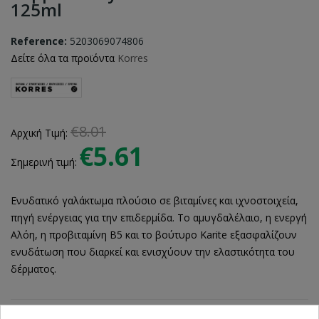
125ml
Reference:
5203069074806
Δείτε όλα τα προϊόντα
Korres
€8.01
Αρχική Τιμή:
€5.61
Σημερινή τιμή:
Ενυδατικό γαλάκτωμα πλούσιο σε βιταμίνες και ιχνοστοιχεία,
πηγή ενέργειας για την επιδερμίδα. Το αμυγδαλέλαιο, η ενεργή
Αλόη, η προβιταμίνη B5 και το βούτυρο Karite εξασφαλίζουν
ενυδάτωση που διαρκεί και ενισχύουν την ελαστικότητα του
δέρματος.