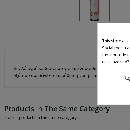
This store ask
Social media an
functionalitie
data involved?
Απαλό υγρό καθαρισμού για την ευαίσθητη περιοχή κατάλ
οξύ που συμβάλλει στη ρύθμιση του pH κι έτσι στην ισο
Re
Products In The Same Category
4 other products in the same category: