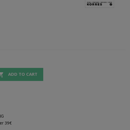

ADD TO CART
NG
er 39€