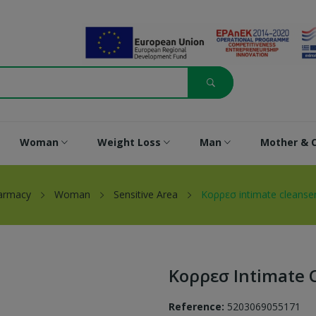
Woman
Weight Loss
Man
Mother & C
armacy
Woman
Sensitive Area
Κορρεσ intimate cleanse
Κορρεσ Intimate 
Reference:
5203069055171