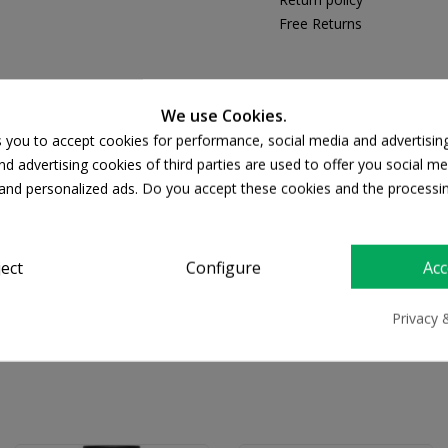
Free Returns
We use Cookies.
s you to accept cookies for performance, social media and advertisin
DESCRIPTION
PRODUCT DETAILS
d advertising cookies of third parties are used to offer you social me
s and personalized ads. Do you accept these cookies and the processi
ληλο για καθημερινή χρήση. Περιέχει βιολογικό εκχύλισμα χαμ
ρροπία της φυσικής χλωρίδας.
ject
Configure
Acc
Privacy 