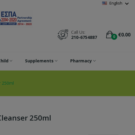
Wishlist
(
0
)
expand_more
English
Call Us:
€0.00
0
210-6754887
hild
Supplements
Pharmacy
r 250ml
Cleanser 250ml