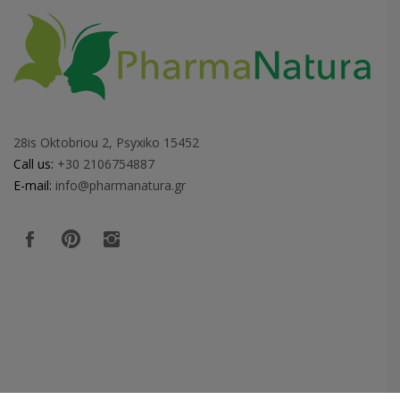
28is Oktobriou 2, Psyxiko 15452
Call us:
+30 2106754887
E-mail:
info@pharmanatura.gr