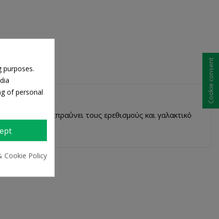
Cookie consent
g purposes.
dia
ng of personal
ομηλιού που καταπραΰνει τους ερεθισμούς και γαλακτικό
ept
& Cookie Policy