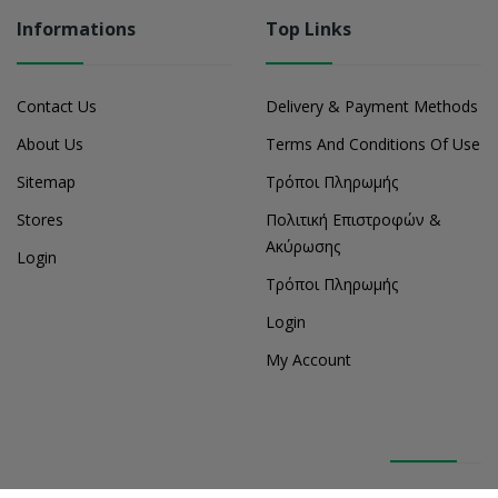
Informations
Top Links
Contact Us
Delivery & Payment Methods
About Us
Terms And Conditions Of Use
Sitemap
Τρόποι Πληρωμής
Stores
Πολιτική Επιστροφών &
Ακύρωσης
Login
Τρόποι Πληρωμής
Login
My Account