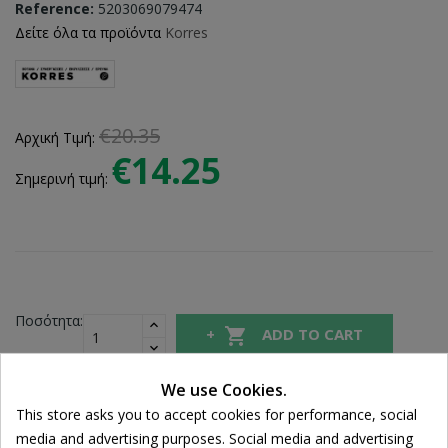
Reference:
5203069079474
Δείτε όλα τα προϊόντα
Korres
€20.35
Αρχική Τιμή:
€14.25
Σημερινή τιμή:
Ποσότητα:

ADD TO CART
We use Cookies.
Share
This store asks you to accept cookies for performance, social
media and advertising purposes. Social media and advertising