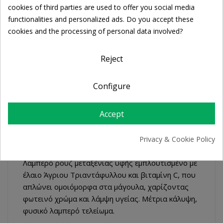
Cookie consent
cookies of third parties are used to offer you social media
FREE SHIPPING
functionalities and personalized ads. Do you accept these
For orders over 39€
cookies and the processing of personal data involved?
Return policy
Free Returns
Reject
Configure
DESCRIPTION
Accept
PRODUCT DETAILS
Privacy & Cookie Policy
Λαμπερό ρουζ μεταξένιας υφής εμπλουτισμένο με
έλαιο Άγριου Τριαντάφυλλου και βιταμίνη C, που
απλώνει ομοιόμορφα στα μάγουλα, χαρίζοντας
φωτεινό χρώμα και λάμψη υγείας. Μέτρια κάλυψη,
φυσικό λαμπερό τελείωμα.