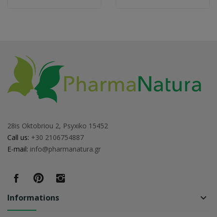
28is Oktobriou 2, Psyxiko 15452
Call us:
+30 2106754887
E-mail:
info@pharmanatura.gr
Informations
keyboard_arrow_down