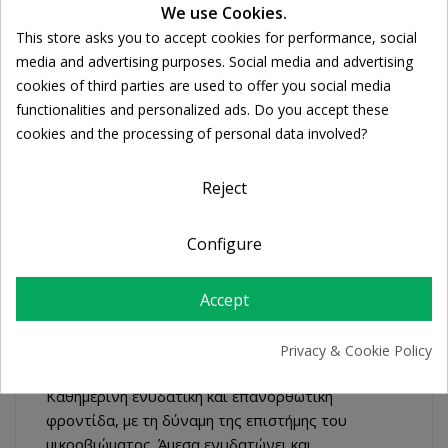
We use Cookies.
Share
This store asks you to accept cookies for performance, social
Cookie consent
media and advertising purposes. Social media and advertising
cookies of third parties are used to offer you social media
FREE SHIPPING
functionalities and personalized ads. Do you accept these
For orders over 39€
cookies and the processing of personal data involved?
Return policy
Free Returns
Reject
Configure
DESCRIPTION
Accept
PRODUCT DETAILS
Privacy & Cookie Policy
Καθημερινή ενυδατική και επανορθωτική
φροντίδα, με τη δύναμη της επιστήμης του
μικροβιώματος. Άμεσα ενυδατώνει και