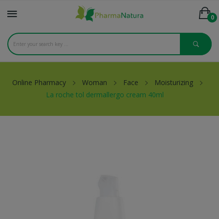
0
Online Pharmacy
Woman
Face
Moisturizing
La roche tol dermallergo cream 40ml