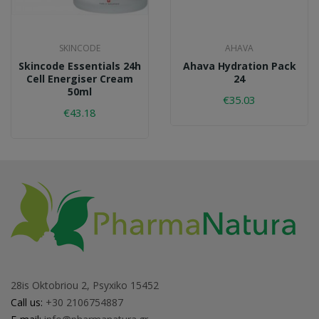
SKINCODE
AHAVA
Skincode Essentials 24h
Ahava Hydration Pack
Cell Energiser Cream
24
50ml
€35.03
€43.18
28is Oktobriou 2, Psyxiko 15452
Call us:
+30 2106754887