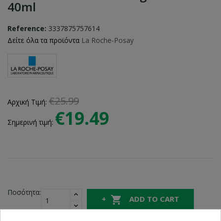
40ml
Reference:
3337875757614
Δείτε όλα τα προϊόντα
La Roche-Posay
€25.99
Αρχική Τιμή:
€19.49
Σημερινή τιμή:
Ποσότητα:

ADD TO CART