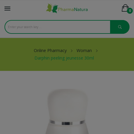
0
Online Pharmacy
Woman
Darphin peeling jeunesse 30ml