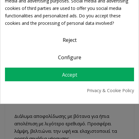
Cookie consent
media and advertising purposes. Social media and advertising
Share
cookies of third parties are used to offer you social media
functionalities and personalized ads. Do you accept these
cookies and the processing of personal data involved?
FREE SHIPPING
For orders over 39€
Return policy
Reject
Free Returns
Configure
DESCRIPTION
Accept
PRODUCT DETAILS
Privacy & Cookie Policy
Διάλυμα αποφολίδωσης με βότανα για ήπια
απολέπιση με λιγότερο ερεθισμό. Προσφέρει
λάμψη, βελτιώνει την υφή και ελαχιστοποιεί τα
ορατά σημάδια γήρανσης.