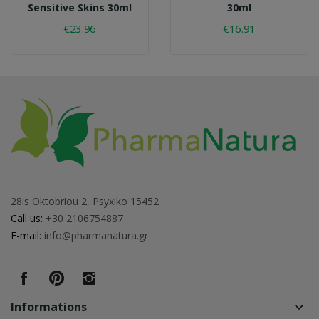
Sensitive Skins 30ml
30ml
€23.96
€16.91
28is Oktobriou 2, Psyxiko 15452
Call us:
+30 2106754887
E-mail:
info@pharmanatura.gr
Informations
keyboard_arrow_down