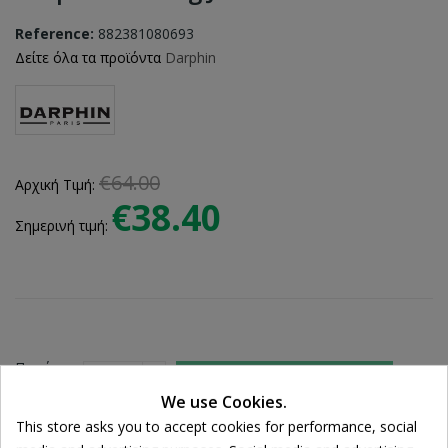
Reference:
882381080693
Δείτε όλα τα προϊόντα
Darphin
€64.00
Αρχική Τιμή:
€38.40
Σημερινή τιμή:
Ποσότητα:

ADD TO CART
We use Cookies.
This store asks you to accept cookies for performance, social