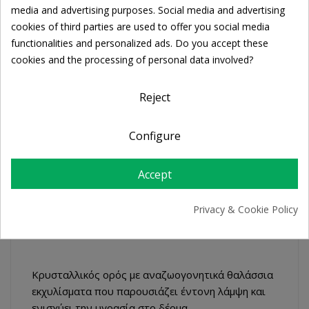
Cookie consent
media and advertising purposes. Social media and advertising
Share
cookies of third parties are used to offer you social media
functionalities and personalized ads. Do you accept these
cookies and the processing of personal data involved?
FREE SHIPPING
For orders over 39€
Reject
Return policy
Free Returns
Configure
Accept
DESCRIPTION
Privacy & Cookie Policy
PRODUCT DETAILS
Κρυσταλλικός ορός με αναζωογονητικά θαλάσσια
εκχυλίσματα που παρουσιάζει έντονη λάμψη και
ενισχύει την υγρασία στο δέρμα.