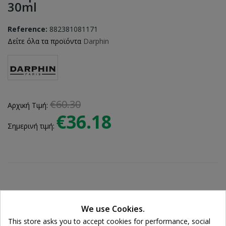
30ml
Reference:
882381081171
Δείτε όλα τα προϊόντα
Darphin
€60.30
Αρχική Τιμή:
€36.18
Σημερινή τιμή:
Ποσότητα:

ADD TO CART
We use Cookies.
This store asks you to accept cookies for performance, social