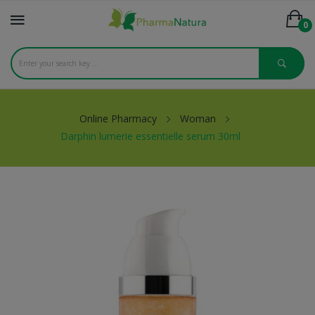
0
Online Pharmacy
Woman
Darphin lumerie essentielle serum 30ml