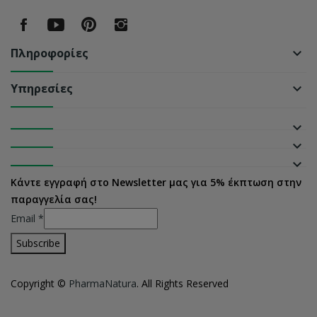
Πληροφορίες
keyboard_arrow_down
Υπηρεσίες
keyboard_arrow_down
keyboard_arrow_down
keyboard_arrow_down
keyboard_arrow_down
Κάντε εγγραφή στο Newsletter μας για 5% έκπτωση στην
παραγγελία σας!
Email
*
Copyright ©
PharmaNatura
. All Rights Reserved