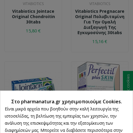
VITABIOTICS
VITABIOTICS
Vitabiotics Jointace
Vitabiotics Pregnacare
Original Chondroitin
Original Πολυβιταμίνη
30tabs
Για Την Ομαλή
Διεξαγωγή Της
15,80 €
Εγκυμοσύνης 30tabs
15,16 €
Ρυθμίσεις cookies
Στο pharmanatura.gr χρησιμοποιούμε Cookies.
Είναι μικρά αρχεία που βοηθούν στην καλή λειτουργία της
ιστοσελίδας, τη βελτίωση της εμπειρίας των χρηστών, την
ανάλυση της επισκεψιμότητας και την εξατομίκευση των
VITABIOTICS
VITABIOTICS
διαφημίσεών μας. Μπορείτε να διαβάσετε περισσότερα στην