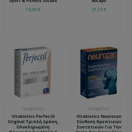
Sport & Fitness 30tabs
60caps
15,36 €
21,12 €
VITABIOTICS
VITABIOTICS
Vitabiotics Perfectil
Vitabiotics Neurozan
Original Τριπλή Δράση,
Σύνθεση Θρεπτικών
Ολοκληρωμένη
Συστατικών Για Την