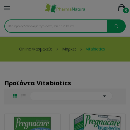
0
Online Φαρμακείο
Μάρκες
Vitabiotics
Προϊόντα Vitabiotics
