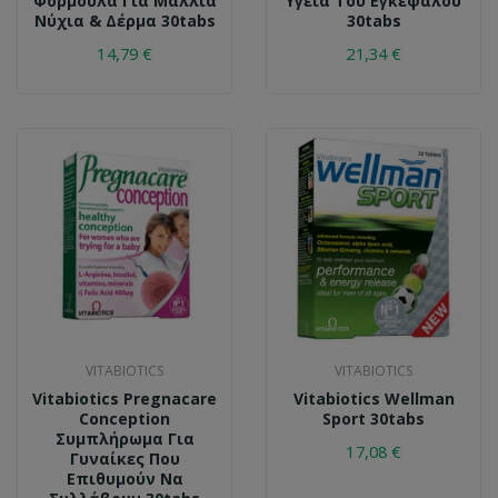
Φόρμουλα Για Μαλλιά
Υγεία Του Εγκεφάλου
Νύχια & Δέρμα 30tabs
30tabs
14,79 €
21,34 €
VITABIOTICS
VITABIOTICS
Vitabiotics Pregnacare
Vitabiotics Wellman
Conception
Sport 30tabs
Συμπλήρωμα Για
17,08 €
Γυναίκες Που
Επιθυμούν Να