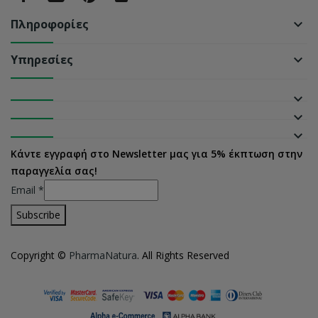
Πληροφορίες
keyboard_arrow_down
Υπηρεσίες
keyboard_arrow_down
keyboard_arrow_down
keyboard_arrow_down
keyboard_arrow_down
Κάντε εγγραφή στο Newsletter μας για 5% έκπτωση στην
παραγγελία σας!
Email
*
Copyright ©
PharmaNatura
. All Rights Reserved