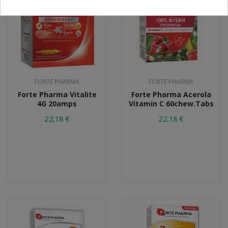
FORTE PHARMA
FORTE PHARMA
Forte Pharma Vitalite
Forte Pharma Acerola
4G 20amps
Vitamin C 60chew.tabs
22,18 €
22,18 €