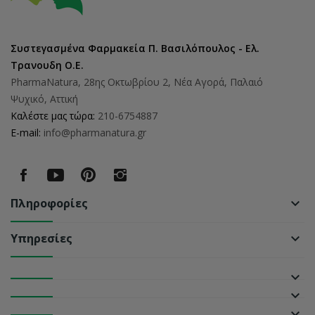
Συστεγασμένα Φαρμακεία Π. Βασιλόπουλος - Ελ.
Τρανουδη Ο.Ε.
PharmaNatura, 28ης Οκτωβρίου 2, Νέα Αγορά, Παλαιό
Ψυχικό, Αττική
Καλέστε μας τώρα:
210-6754887
E-mail:
info@pharmanatura.gr
Πληροφορίες
keyboard_arrow_down
Υπηρεσίες
keyboard_arrow_down
keyboard_arrow_down
keyboard_arrow_down
keyboard_arrow_down