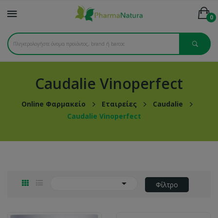
0
Caudalie Vinoperfect
Online Φαρμακείο
Εταιρείες
Caudalie
Caudalie Vinoperfect

Φίλτρο