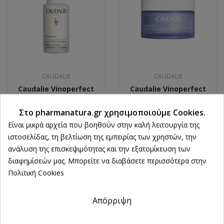
CAUDALIE
CAUDALIE
Caudalie Vinoperfect
Caudalie Vinoperfect
Radiance Serum
Dark Spot Correcting
Complexion Correcting
Glycolic Night Cream
Στο pharmanatura.gr χρησιμοποιούμε Cookies.
30ml
50ml
Είναι μικρά αρχεία που βοηθούν στην καλή λειτουργία της
44,00 €
36,45 €
ιστοσελίδας, τη βελτίωση της εμπειρίας των χρηστών, την
Ρυθμίσεις cookies
ανάλυση της επισκεψιμότητας και την εξατομίκευση των
διαφημίσεών μας. Μπορείτε να διαβάσετε περισσότερα στην
Πολιτική Cookies
Απόρριψη