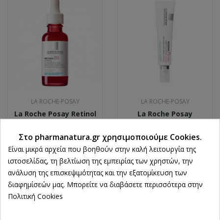
LA ROCHE-POSAY
LA ROCHE-POSAY
La Roche Posay Retinol
La Roche Posay
B3 Serum Προσώπου
Redermic Retinol Κρέμα
Με Βιταμίνη B3 &
Προσώπου Για Ρυτίδες
Στο pharmanatura.gr χρησιμοποιούμε Cookies.
Ρετινόλη 30ml
30ml
Είναι μικρά αρχεία που βοηθούν στην καλή λειτουργία της
37,61 €
31,88 €
ιστοσελίδας, τη βελτίωση της εμπειρίας των χρηστών, την
ανάλυση της επισκεψιμότητας και την εξατομίκευση των
διαφημίσεών μας. Μπορείτε να διαβάσετε περισσότερα στην
Ρυθμίσεις cookies
Πολιτική Cookies