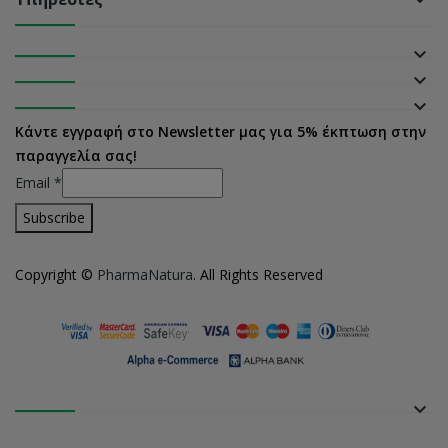
keyboard_arrow_down
keyboard_arrow_down
keyboard_arrow_down
keyboard_arrow_down
Κάντε εγγραφή στο Newsletter μας για 5% έκπτωση στην
παραγγελία σας!
Email
*
Copyright ©
PharmaNatura
. All Rights Reserved
keyboard_arrow_down