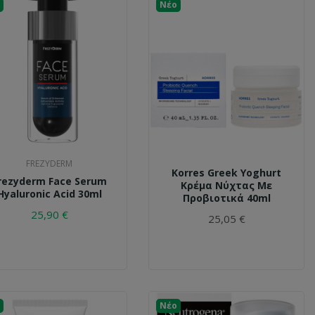
Νέο
FREZYDERM
Korres Greek Yoghurt
rezyderm Face Serum
Κρέμα Νύχτας Με
Hyaluronic Acid 30ml
Προβιοτικά 40ml
25,90 €
25,05 €
Νέο