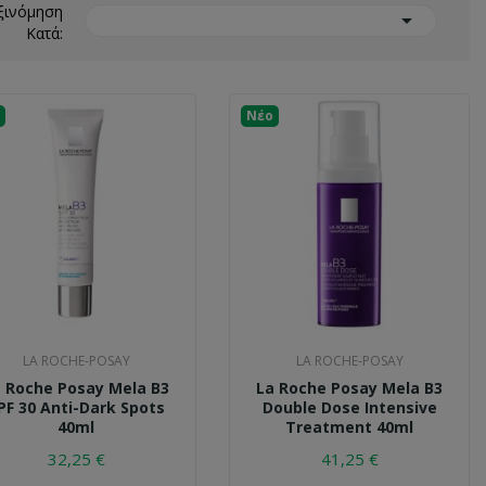
ξινόμηση

Κατά:
Νέο
LA ROCHE-POSAY
LA ROCHE-POSAY
 Roche Posay Mela B3
La Roche Posay Mela B3
PF 30 Anti-Dark Spots
Double Dose Intensive
40ml
Treatment 40ml
32,25 €
41,25 €