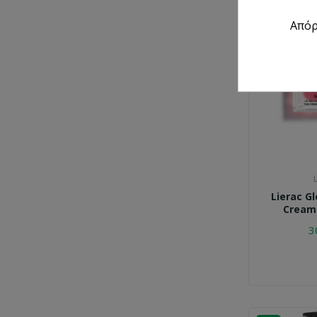
Νέο
Από
Lierac Gl
Cream 
3