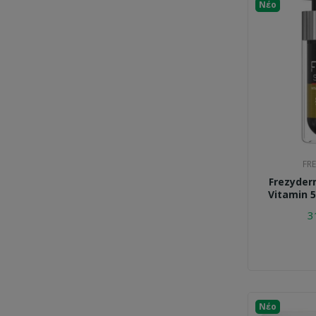
Νέο
FR
Frezyder
Vitamin 5
3
Νέο