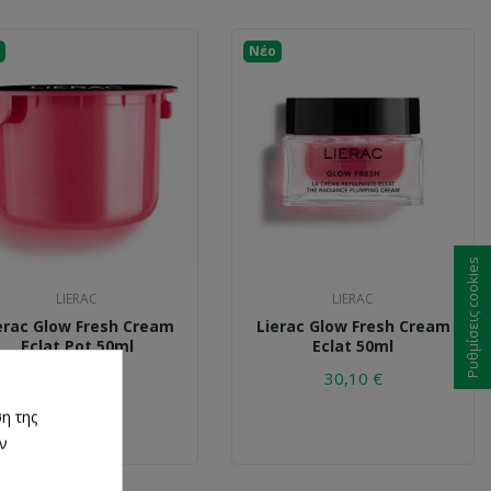
Νέο
Ρυθμίσεις cookies
LIERAC
LIERAC
erac Glow Fresh Cream
Lierac Glow Fresh Cream
Eclat Pot 50ml
Eclat 50ml
23,10 €
30,10 €
η της
ων