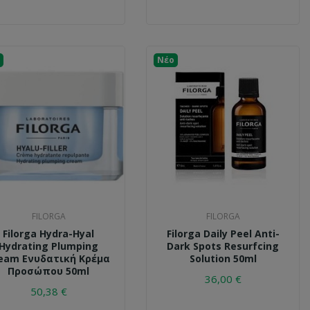
Νέο
FILORGA
FILORGA
Filorga Hydra-Hyal
Filorga Daily Peel Anti-
Hydrating Plumping
Dark Spots Resurfcing
eam Ενυδατική Κρέμα
Solution 50ml
Προσώπου 50ml
36,00 €
50,38 €