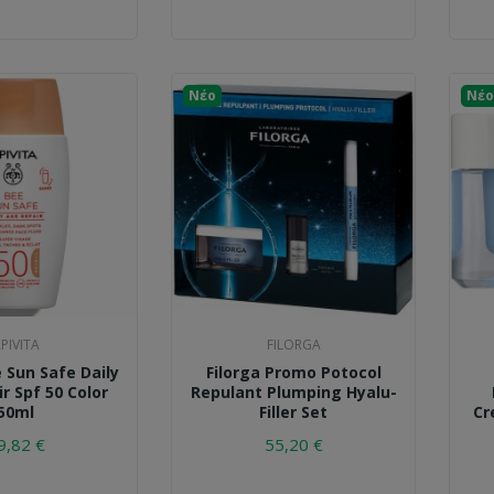
Νέο
Νέο
PIVITA
FILORGA
 Sun Safe Daily
Filorga Promo Potocol
r Spf 50 Color
Repulant Plumping Hyalu-
50ml
Filler Set
Cr
9,82 €
55,20 €