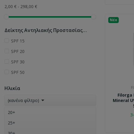
Bio-Oil
2,00 € - 298,00 €
Bioderma
Νέο
Caudalie
Δείκτης Αντηλιακής Προστασίας (SPF)
Cerave
SPF 15
Darphin
SPF 20
Ducray
SPF 30
Filorga
SPF 50
Frezyderm
Hydrovit
Ηλικία
F
Filorga
Intermed

(κανένα φίλτρο)
Mineral UV
Korres
20+
3
La Roche-Posay
25+
Lierac
30+