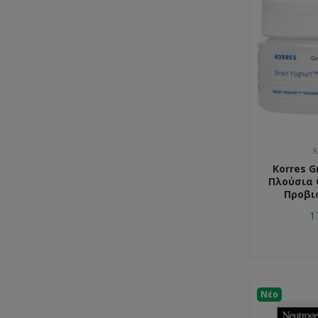
K
Korres G
Πλούσια 
Προβι
1
Νέο