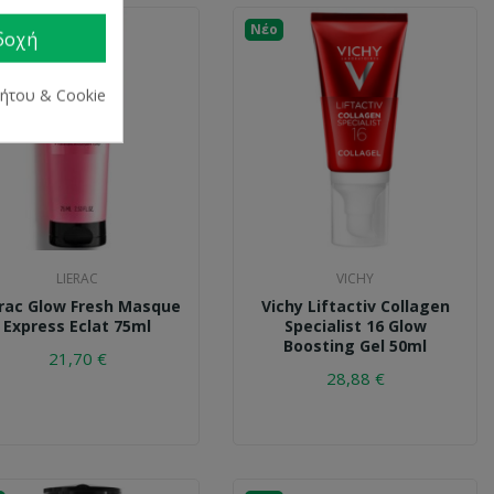
Νέο
δοχή
ρήτου & Cookie
LIERAC
VICHY
rac Glow Fresh Masque
Vichy Liftactiv Collagen
Express Eclat 75ml
Specialist 16 Glow
Boosting Gel 50ml
21,70 €
28,88 €