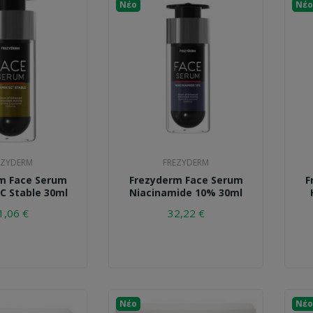
Νέο
Νέο
EZYDERM
FREZYDERM
m Face Serum
Frezyderm Face Serum
F
C Stable 30ml
Niacinamide 10% 30ml
1,06 €
32,22 €
Νέο
Νέο