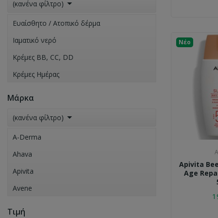

(κανένα φίλτρο)
Ευαίσθητο / Ατοπικό δέρμα
Ιαματικό νερό
Νέο
Κρέμες BB, CC, DD
Κρέμες Ημέρας
Κρέμες Νύχτας
Μάρκα
Λάδια Προσώπου

(κανένα φίλτρο)
Οροί (serum)
A-Derma
A
Ahava
Apivita Bee
Apivita
Age Repai
Avene
1
Bepanthol
Τιμή