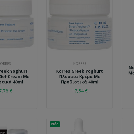
ORRES
KORRES
Ne
reek Yoghurt
Korres Greek Yoghurt
Mo
Gel-Cream Με
Πλούσια Κρέμα Με
οτικά 40ml
Προβιοτικά 40ml
7,78 €
17,54 €
Νέο