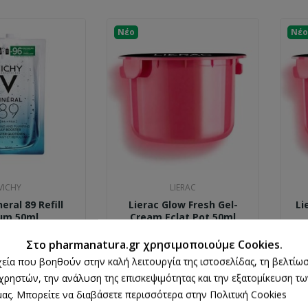
Νέο
Νέο
VICHY
LIERAC
eral 89 Refill
Lierac Glow Fresh Gel-
Li
um 50ml
Cream Eclat Pot 50ml
8,29 €
23,10 €
Στο pharmanatura.gr χρησιμοποιούμε Cookies.
ρχεία που βοηθούν στην καλή λειτουργία της ιστοσελίδας, τη βελτίωσ
 χρηστών, την ανάλυση της επισκεψιμότητας και την εξατομίκευση τ
ας. Μπορείτε να διαβάσετε περισσότερα στην Πολιτική Cookies