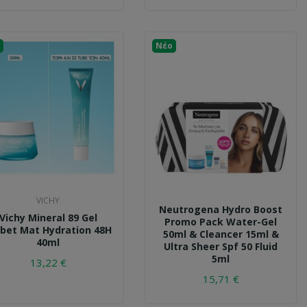
Νέο
VICHY
Neutrogena Hydro Boost
Vichy Mineral 89 Gel
Promo Pack Water-Gel
rbet Mat Hydration 48H
50ml & Cleancer 15ml &
40ml
Ultra Sheer Spf 50 Fluid
5ml
13,22 €
15,71 €