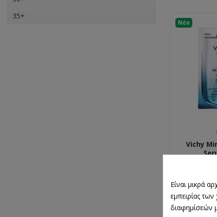
Skincode
35+
Νέο
Uriage
40+
Version
45+
Vichy
50+
55+
60+
65+
Vichy Min
Ser
1
Είναι μικρά α
εμπειρίας των
διαφημίσεών μ