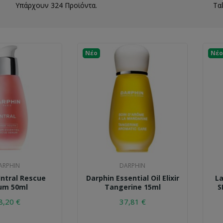
Υπάρχουν 324 Προϊόντα.
Τα
Νέο
Νέο
ARPHIN
DARPHIN
Intral Rescue
Darphin Essential Oil Elixir
La
um 50ml
Tangerine 15ml
S
8,20 €
37,81 €