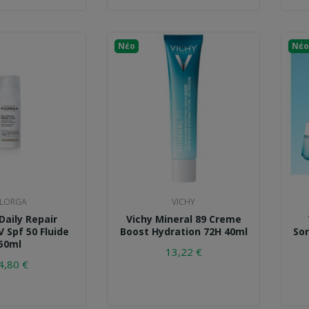
Νέο
Νέο
ILORGA
VICHY
 Daily Repair
Vichy Mineral 89 Creme
 Spf 50 Fluide
Boost Hydration 72H 40ml
So
50ml
13,22 €
4,80 €