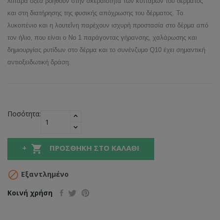
λιπαρά οξέα βοηθούν στην ακεραιότητα των κυττάρων του δέρματος
και στη διατήρησης της φυσικής απόχρωσης του δέρματος. Το
λυκοπένιο και η λουτεΐνη παρέχουν ισχυρή προστασία στο δέρμα από
τον ήλιο, που είναι ο Νο 1 παράγοντας γήρανσης, χαλάρωσης και
δημιουργίας ρυτίδων στο δέρμα και το συνένζυμο Q10 έχει σημαντική
αντιοξειδωτική δράση.
Ποσότητα:

ΠΡΟΣΘΉΚΗ ΣΤΟ ΚΑΛΆΘΙ

Εξαντλημένο
Κοινή χρήση