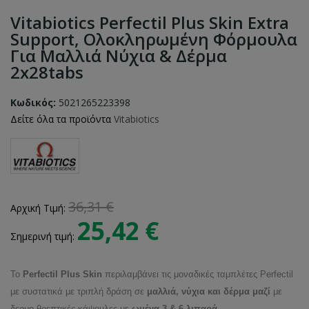
Vitabiotics Perfectil Plus Skin Extra
Support, Ολοκληρωμένη Φόρμουλα
Για Μαλλιά Νύχια & Δέρμα
2x28tabs
Κωδικός:
5021265223398
Δείτε όλα τα προϊόντα
Vitabiotics
36,31 €
Αρχική Τιμή:
25,42 €
Σημερινή τιμή:
Το
Perfectil Plus Skin
περιλαμβάνει τις μοναδικές ταμπλέτες Perfectil
με συστατικά με τριπλή δράση σε
μαλλιά, νύχια και δέρμα μαζί
με
δερμο-θρεπτικές κάψουλες με
ωμέγα-3 & 6 λιπαρά