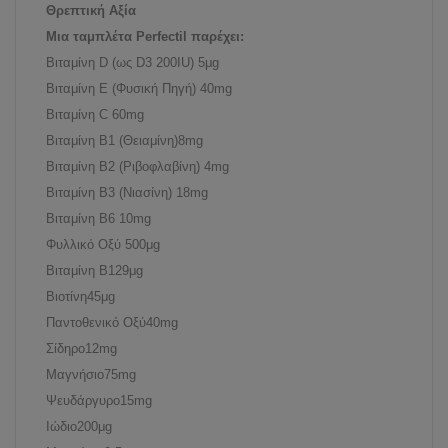
Θρεπτική Αξία
Μια ταμπλέτα Perfectil παρέχει:
Βιταμίνη D (ως D3 200IU)
5μg
Βιταμίνη E (Φυσική Πηγή) 40mg
Βιταμίνη C 60mg
Βιταμίνη B1 (Θειαμίνη)
8mg
Βιταμίνη B2 (Ριβοφλαβίνη) 4mg
Βιταμίνη B3 (Νιασίνη) 18mg
Βιταμίνη B6
10mg
Φυλλικό Οξύ
500μg
Βιταμίνη B12
9μg
Βιοτίνη
45μg
Παντοθενικό Οξύ
40mg
Σίδηρο
12mg
Μαγνήσιο
75mg
Ψευδάργυρο
15mg
Ιώδιο
200μg