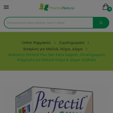
0
Online Φαρμακείο
Συμπληρώματα
Βιταμίνες για Μαλλιά, Νύχια, Δέρμα
Vitabiotics Perfectil Plus Skin Extra Support, Ολοκληρωμένη
Φόρμουλα για Μαλλιά Νύχια & Δέρμα 2x28tabs