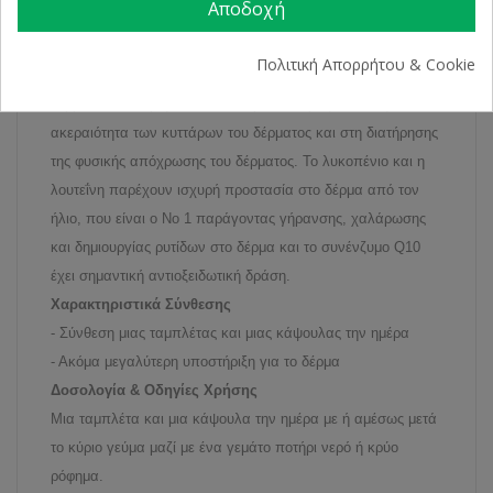
Αποδοχή
κυστίνη συμβάλλουν στην υγεία και την ανάπτυξη των
νυχιών. Οι δερμο-θρεπτικές κάψουλες του Perfectil Plus Skin
Πολιτική Απορρήτου & Cookie
προσφέρουν συστατικά για την ενίσχυση της υγείας του
δέρματος. Τα ωμέγα-3 & 6 λιπαρά οξέα βοηθούν στην
ακεραιότητα των κυττάρων του δέρματος και στη διατήρησης
της φυσικής απόχρωσης του δέρματος. Το λυκοπένιο και η
λουτεΐνη παρέχουν ισχυρή προστασία στο δέρμα από τον
ήλιο, που είναι ο Νο 1 παράγοντας γήρανσης, χαλάρωσης
και δημιουργίας ρυτίδων στο δέρμα και το συνένζυμο Q10
έχει σημαντική αντιοξειδωτική δράση.
Χαρακτηριστικά Σύνθεσης
- Σύνθεση μιας ταμπλέτας και μιας κάψουλας την ημέρα
- Ακόμα μεγαλύτερη υποστήριξη για το δέρμα
Δοσολογία & Οδηγίες Χρήσης
Μια ταμπλέτα και μια κάψουλα την ημέρα με ή αμέσως μετά
το κύριο γεύμα μαζί με ένα γεμάτο ποτήρι νερό ή κρύο
ρόφημα.