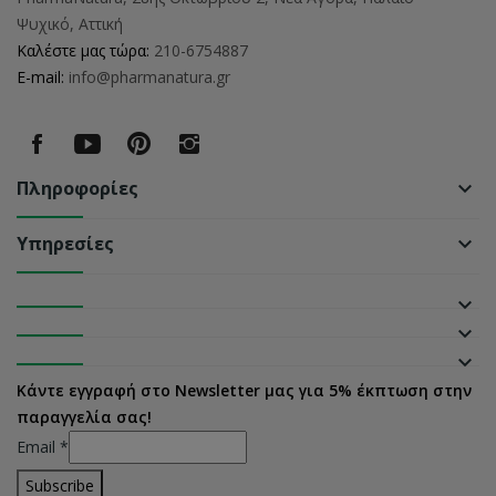
Ψυχικό, Αττική
Καλέστε μας τώρα:
210-6754887
E-mail:
info@pharmanatura.gr
Πληροφορίες
keyboard_arrow_down
Υπηρεσίες
keyboard_arrow_down
keyboard_arrow_down
keyboard_arrow_down
keyboard_arrow_down
Κάντε εγγραφή στο Newsletter μας για 5% έκπτωση στην
παραγγελία σας!
Email
*