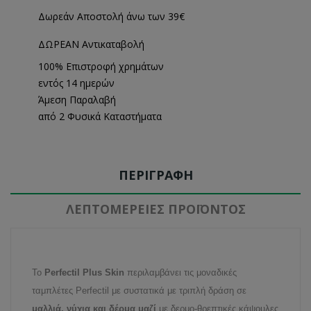
Δωρεάν Αποστολή άνω των 39€
ΔΩΡΕΑΝ Αντικαταβολή
100% Επιστροφή χρημάτων
εντός 14 ημερών
Άμεση Παραλαβή
από 2 Φυσικά Καταστήματα
ΠΕΡΙΓΡΑΦΉ
ΛΕΠΤΟΜΈΡΕΙΕΣ ΠΡΟΪΌΝΤΟΣ
Το
Perfectil Plus Skin
περιλαμβάνει τις μοναδικές
ταμπλέτες Perfectil με συστατικά με τριπλή δράση σε
μαλλιά, νύχια και δέρμα μαζί
με δερμο-θρεπτικές κάψουλες