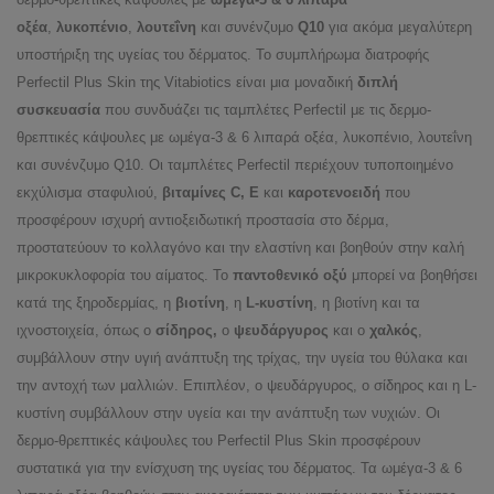
οξέα
,
λυκοπένιο
,
λουτεΐνη
και συνένζυμο
Q10
για ακόμα μεγαλύτερη
υποστήριξη της υγείας του δέρματος. Το συμπλήρωμα διατροφής
Perfectil Plus Skin της Vitabiotics είναι μια μοναδική
διπλή
συσκευασία
που συνδυάζει τις ταμπλέτες Perfectil με τις δερμο-
θρεπτικές κάψουλες με ωμέγα-3 & 6 λιπαρά οξέα, λυκοπένιο, λουτεΐνη
και συνένζυμο Q10. Οι ταμπλέτες Perfectil περιέχουν τυποποιημένο
εκχύλισμα σταφυλιού,
βιταμίνες C, Ε
και
καροτενοειδή
που
προσφέρουν ισχυρή αντιοξειδωτική προστασία στο δέρμα,
προστατεύουν το κολλαγόνο και την ελαστίνη και βοηθούν στην καλή
μικροκυκλοφορία του αίματος. Το
παντοθενικό οξύ
μπορεί να βοηθήσει
κατά της ξηροδερμίας, η
βιοτίνη
, η
L-κυστίνη
, η βιοτίνη και τα
ιχνοστοιχεία, όπως ο
σίδηρος,
ο
ψευδάργυρος
και ο
χαλκός
,
συμβάλλουν στην υγιή ανάπτυξη της τρίχας, την υγεία του θύλακα και
την αντοχή των μαλλιών. Επιπλέον, ο ψευδάργυρος, ο σίδηρος και η L-
κυστίνη συμβάλλουν στην υγεία και την ανάπτυξη των νυχιών. Οι
δερμο-θρεπτικές κάψουλες του Perfectil Plus Skin προσφέρουν
συστατικά για την ενίσχυση της υγείας του δέρματος. Τα ωμέγα-3 & 6