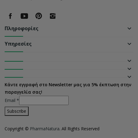
Πληροφορίες
keyboard_arrow_down
Υπηρεσίες
keyboard_arrow_down
keyboard_arrow_down
keyboard_arrow_down
keyboard_arrow_down
Κάντε εγγραφή στο Newsletter μας για 5% έκπτωση στην
παραγγελία σας!
Email
*
Copyright ©
PharmaNatura
. All Rights Reserved