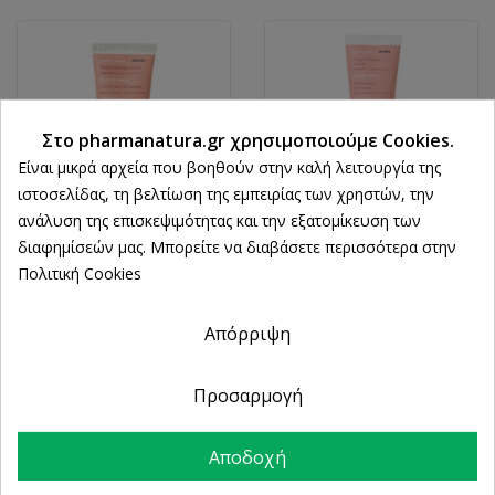
Στο pharmanatura.gr χρησιμοποιούμε Cookies.
Είναι μικρά αρχεία που βοηθούν στην καλή λειτουργία της
ιστοσελίδας, τη βελτίωση της εμπειρίας των χρηστών, την
ανάλυση της επισκεψιμότητας και την εξατομίκευση των
διαφημίσεών μας. Μπορείτε να διαβάσετε περισσότερα στην
KORRES
KORRES
Πολιτική Cookies
Korres Nappy Change
Korres Nappy Change
Cream Kρέμα Αλλαγής
Cream Kρέμα Αλλαγής
Πάνας 40ml
Πάνας 150ml
Απόρριψη
5,57 €
9,53 €
Προσαρμογή
Αποδοχή