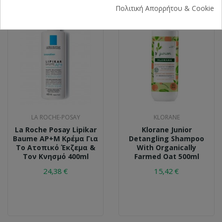
Πολιτική Απορρήτου & Cookie
LA ROCHE-POSAY
KLORANE
La Roche Posay Lipikar
Klorane Junior
Baume AP+M Κρέμα Για
Detangling Shampoo
Το Ατοπικό Έκζεμα &
With Organically
Τον Κνησμό 400ml
Farmed Oat 500ml
24,38 €
15,42 €