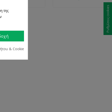
Ρυθμίσεις cookies
η της
ων
δοχή
ρήτου & Cookie