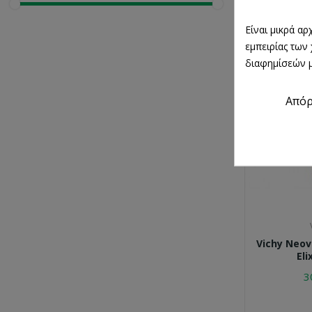
Είναι μικρά α
εμπειρίας των
διαφημίσεών μ
Από
Vichy Neov
Eli
3