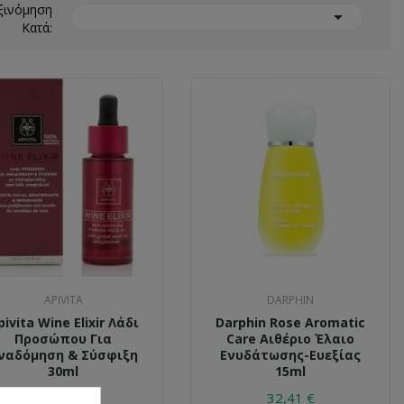
ξινόμηση

Κατά:
APIVITA
DARPHIN
pivita Wine Elixir Λάδι
Darphin Rose Aromatic
Προσώπου Για
Care Αιθέριο Έλαιο
ναδόμηση & Σύσφιξη
Ενυδάτωσης-Ευεξίας
30ml
15ml
28,43 €
32,41 €