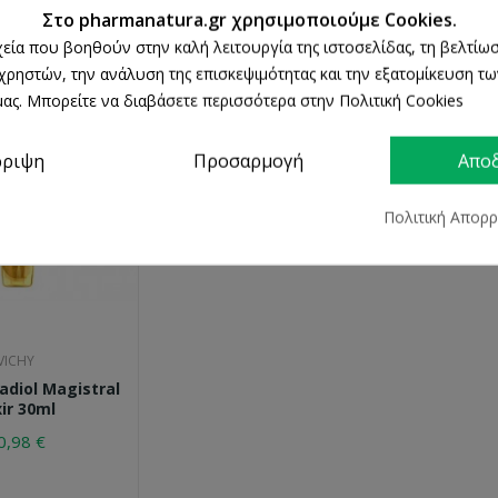
40,63 €
Στο pharmanatura.gr χρησιμοποιούμε Cookies.
ρχεία που βοηθούν στην καλή λειτουργία της ιστοσελίδας, τη βελτίωσ
 χρηστών, την ανάλυση της επισκεψιμότητας και την εξατομίκευση τ
ας. Μπορείτε να διαβάσετε περισσότερα στην Πολιτική Cookies
ρριψη
Προσαρμογή
Απο
Πολιτική Απορ
VICHY
adiol Magistral
xir 30ml
0,98 €