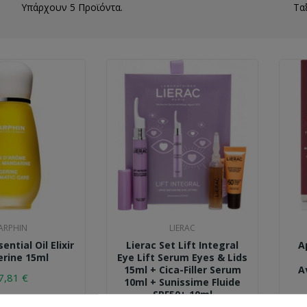
Υπάρχουν 5 Προϊόντα.
Τα
ARPHIN
LIERAC
ential Oil Elixir
Lierac Set Lift Integral
A
rine 15ml
Eye Lift Serum Eyes & Lids
15ml + Cica-Filler Serum
Α
7,81 €
10ml + Sunissime Fluide
SPF50+ 10ml