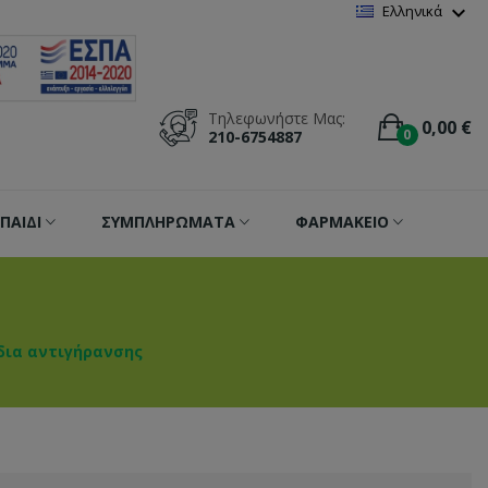
Wishlist
(
0
)
expand_more
Ελληνικά
Τηλεφωνήστε Μας:
0,00 €
0
210-6754887
ΠΑΙΔΙ
ΣΥΜΠΛΗΡΩΜΑΤΑ
ΦΑΡΜΑΚΕΙΟ
δια αντιγήρανσης