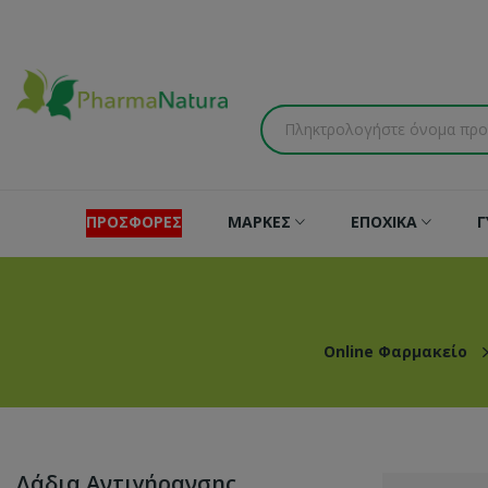
ΠΡΟΣΦΟΡΕΣ
ΜΑΡΚΕΣ
ΕΠΟΧΙΚΑ
Γ
Online Φαρμακείο
Λάδια Αντιγήρανσης