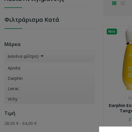
Φιλτράρισμα Κατά
Νέο
Μάρκα

(κανένα φίλτρο)
Apivita
Darphin
Lierac
D
Vichy
Darphin Ess
Tange
Τιμή
3
28,00 € - 64,00 €