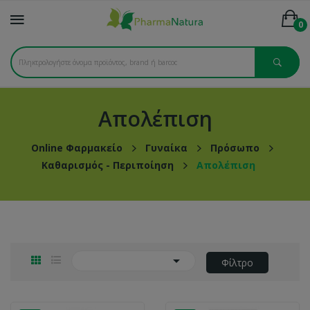
0
Απολέπιση
Online Φαρμακείο
Γυναίκα
Πρόσωπο
Καθαρισμός - Περιποίηση
Απολέπιση

Φίλτρο