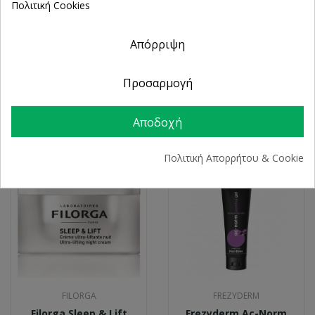
Πολιτική Cookies
Apivita Express Beauty
La Roche Posay Effaclar
New Face Scrub Bilberry
Serum Ultra
2x8ml
Concentrated Ορός
Απόρριψη
Υψηλής Συγκέντρωσης
4,19 €
Για Σημάδια Ακμής
30ml
Προσαρμογή
26,24 €
Αποδοχή
Πολιτική Απορρήτου & Cookie
FILORGA
FREZYDERM
Filorga Sleep & Lift
Frezyderm Ac-Norm