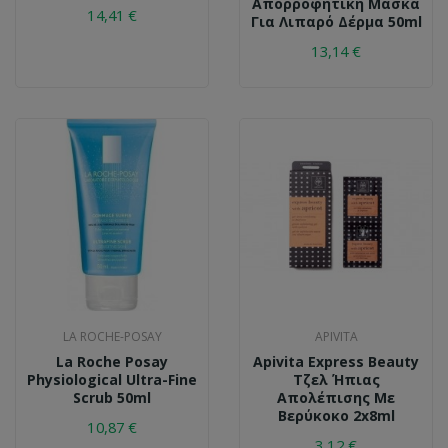
Απορροφητική Μάσκα
14,41 €
Για Λιπαρό Δέρμα 50ml
13,14 €
LA ROCHE-POSAY
APIVITA
La Roche Posay
Apivita Express Beauty
Physiological Ultra-Fine
Τζελ Ήπιας
Scrub 50ml
Απολέπισης Με
Βερύκοκο 2x8ml
10,87 €
3,12 €