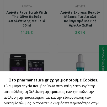
APIVITA
APIVITA
Apivita Face Scrub With
Apivita Express Beauty
The Olive Βαθιάς
Μάσκα Για Απαλό
Απολέπισης Με Ελιά
Καθαρισμό Με Ροζ
50ml
Άργιλο 2x8ml
11,38 €
3,01 €
Ρυθμίσεις cookies
Στο pharmanatura.gr χρησιμοποιούμε Cookies.
Είναι μικρά αρχεία που βοηθούν στην καλή λειτουργία της
ιστοσελίδας, τη βελτίωση της εμπειρίας των χρηστών, την
ανάλυση της επισκεψιμότητας και την εξατομίκευση των
διαφημίσεών μας. Μπορείτε να διαβάσετε περισσότερα στην
APIVITA
LA ROCHE-POSAY