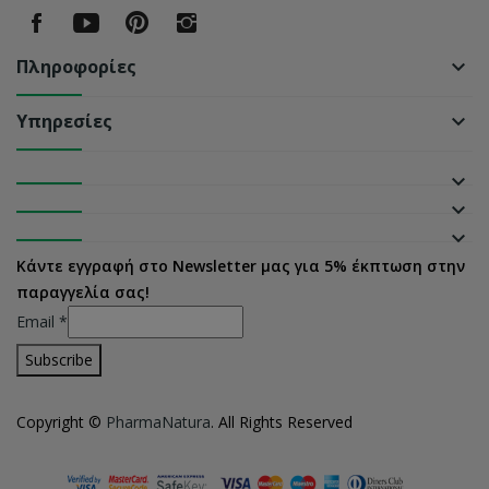
Πληροφορίες
keyboard_arrow_down
Υπηρεσίες
keyboard_arrow_down
keyboard_arrow_down
keyboard_arrow_down
keyboard_arrow_down
Κάντε εγγραφή στο Newsletter μας για 5% έκπτωση στην
παραγγελία σας!
Email
*
Copyright ©
PharmaNatura
. All Rights Reserved