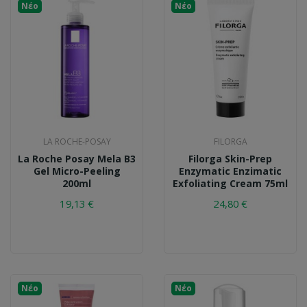
Νέο
Νέο
LA ROCHE-POSAY
FILORGA
La Roche Posay Mela B3
Filorga Skin-Prep
Gel Micro-Peeling
Enzymatic Enzimatic
200ml
Exfoliating Cream 75ml
19,13 €
24,80 €
Νέο
Νέο