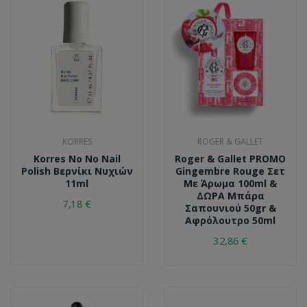
KORRES
ROGER & GALLET
Korres No No Nail
Roger & Gallet PROMO
Polish Βερνίκι Νυχιών
Gingembre Rouge Σετ
11ml
Με Άρωμα 100ml &
ΔΩΡΑ Μπάρα
7,18 €
Σαπουνιού 50gr &
Αφρόλουτρο 50ml
32,86 €