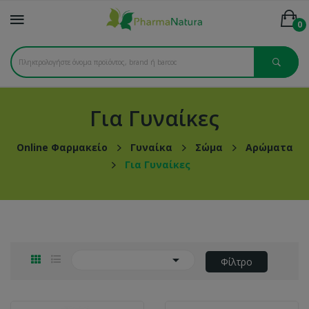
0
Για Γυναίκες
Online Φαρμακείο
Γυναίκα
Σώμα
Αρώματα
Για Γυναίκες

Φίλτρο