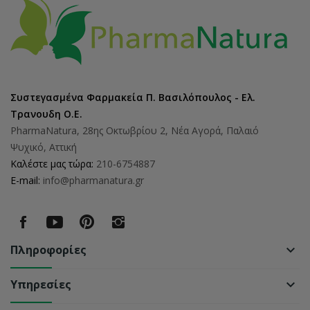
Συστεγασμένα Φαρμακεία Π. Βασιλόπουλος - Ελ.
Τρανουδη Ο.Ε.
PharmaNatura, 28ης Οκτωβρίου 2, Νέα Αγορά, Παλαιό
Ψυχικό, Αττική
Καλέστε μας τώρα:
210-6754887
E-mail:
info@pharmanatura.gr
Πληροφορίες
keyboard_arrow_down
Υπηρεσίες
keyboard_arrow_down