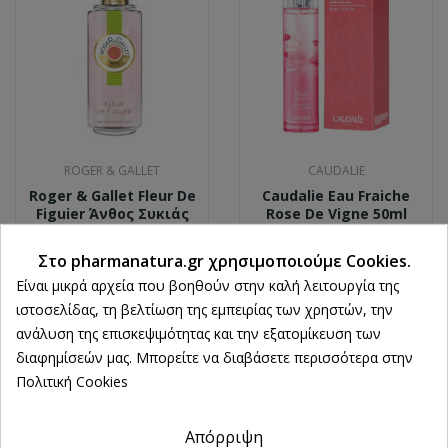
ROGER & GALLET
CAUDALIE
Roger & Gallet Fleur De
Caudalie Eau Fraiche
Figuier Άνθος Συκιάς
Rose De Vigne 50ml
Άρωμα 100ml
29,05 €
Στο pharmanatura.gr χρησιμοποιούμε Cookies.
35,71 €
Ρυθμίσεις cookies
Είναι μικρά αρχεία που βοηθούν στην καλή λειτουργία της
ιστοσελίδας, τη βελτίωση της εμπειρίας των χρηστών, την
ανάλυση της επισκεψιμότητας και την εξατομίκευση των
διαφημίσεών μας. Μπορείτε να διαβάσετε περισσότερα στην
Πολιτική Cookies
Απόρριψη