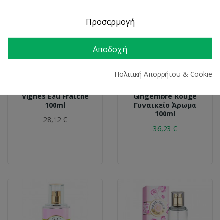
Προσαρμογή
Αποδοχή
Πολιτική Απορρήτου & Cookie
CAUDALIE
ROGER & GALLET
Caudalie The Des
Roge R& Gallet
Vignes Eau Fraιche
Gingembre Rouge
100ml
Γυναικείο Άρωμα
100ml
28,12 €
36,23 €