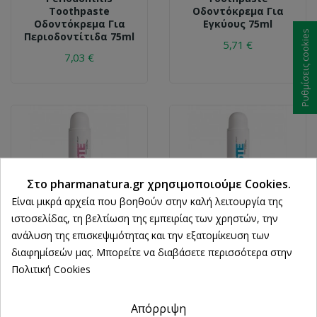
Toothpaste
Οδοντόκρεμα Για
Οδοντόκρεμα Για
Εγκύους 75ml
Ρυθμίσεις cookies
Περιοδοντίτιδα 75ml
5,71 €
7,03 €
Στο pharmanatura.gr χρησιμοποιούμε Cookies.
Είναι μικρά αρχεία που βοηθούν στην καλή λειτουργία της
ιστοσελίδας, τη βελτίωση της εμπειρίας των χρηστών, την
ανάλυση της επισκεψιμότητας και την εξατομίκευση των
διαφημίσεών μας. Μπορείτε να διαβάσετε περισσότερα στην
FREZYDERM
FREZYDERM
Πολιτική Cookies
Frezyderm Sensitive
Frezyderm Instant
Teeth Toothpaste
Whitening Blue
Οδοντόκρεμα Για
Toothpaste
Απόρριψη
Ευαίσθητα Δόντια
Οδοντόκρεμα Για