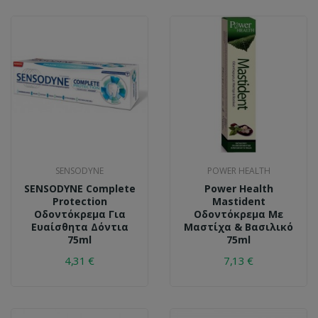
SENSODYNE
POWER HEALTH
SENSODYNE Complete
Power Health
Protection
Mastident
Οδοντόκρεμα Για
Οδοντόκρεμα Με
Ευαίσθητα Δόντια
Μαστίχα & Βασιλικό
75ml
75ml
4,31 €
7,13 €