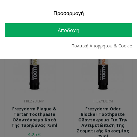
75ml
Άμεση Λεύκανση 75ml
Προσαρμογή
4,43 €
5,32 €
Αποδοχή
Πολιτική Απορρήτου & Cookie
FREZYDERM
FREZYDERM
Frezyderm Plaque &
Frezyderm Odor
Tartar Toothpaste
Blocker Toothpaste
Οδοντόκρεμα Κατά
Οδοντόκρεμα Για Την
Της Τερηδόνας 75ml
Αντιμετώπιση Της
Στοματικής Κακοσμίας
4,25 €
75ml