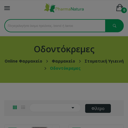
0
Οδοντόκρεμες
Online Φαρμακείο
Φαρμακείο
Στοματική Υγιεινή
Οδοντόκρεμες

Φίλτρο