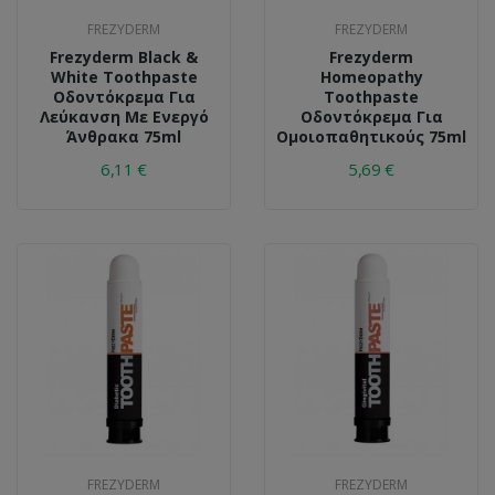
FREZYDERM
FREZYDERM
Frezyderm Black &
Frezyderm
White Toothpaste
Homeopathy
Οδοντόκρεμα Για
Toothpaste
Λεύκανση Με Ενεργό
Οδοντόκρεμα Για
Άνθρακα 75ml
Ομοιοπαθητικούς 75ml
6,11 €
5,69 €
FREZYDERM
FREZYDERM