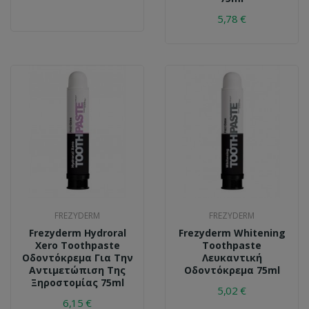
5,78 €
FREZYDERM
FREZYDERM
Frezyderm Hydroral
Frezyderm Whitening
Xero Toothpaste
Toothpaste
Οδοντόκρεμα Για Την
Λευκαντική
Αντιμετώπιση Της
Οδοντόκρεμα 75ml
Ξηροστομίας 75ml
5,02 €
6,15 €