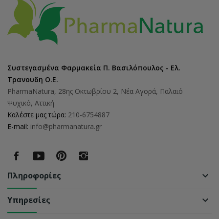
Συστεγασμένα Φαρμακεία Π. Βασιλόπουλος - Ελ.
Τρανουδη Ο.Ε.
PharmaNatura, 28ης Οκτωβρίου 2, Νέα Αγορά, Παλαιό
Ψυχικό, Αττική
Καλέστε μας τώρα:
210-6754887
E-mail:
info@pharmanatura.gr
Πληροφορίες
keyboard_arrow_down
Υπηρεσίες
keyboard_arrow_down