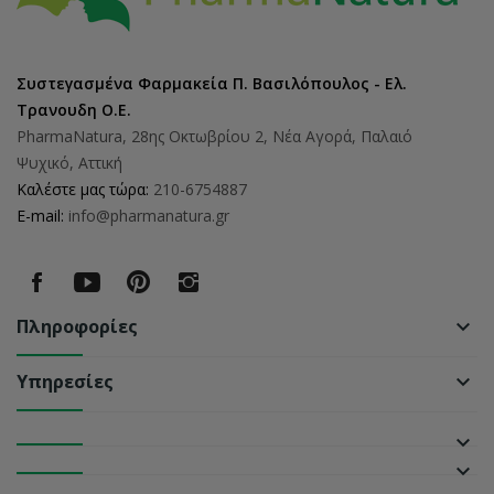
Συστεγασμένα Φαρμακεία Π. Βασιλόπουλος - Ελ.
Τρανουδη Ο.Ε.
PharmaNatura, 28ης Οκτωβρίου 2, Νέα Αγορά, Παλαιό
Ψυχικό, Αττική
Καλέστε μας τώρα:
210-6754887
E-mail:
info@pharmanatura.gr
Πληροφορίες
keyboard_arrow_down
Υπηρεσίες
keyboard_arrow_down
keyboard_arrow_down
keyboard_arrow_down