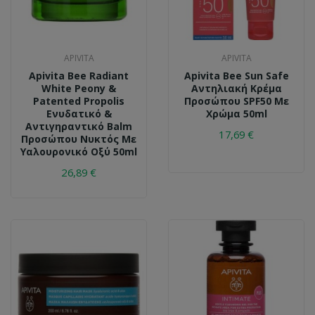
APIVITA
APIVITA
Apivita Bee Radiant
Apivita Bee Sun Safe
White Peony &
Αντηλιακή Κρέμα
Patented Propolis
Προσώπου SPF50 Με
Ενυδατικό &
Χρώμα 50ml
Αντιγηραντικό Balm
17,69 €
Προσώπου Νυκτός Με
Υαλουρονικό Οξύ 50ml
26,89 €