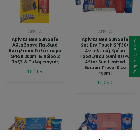
APIVITA
APIVITA
Apivita Bee Sun Safe
Apivita Bee Sun Safe
Ρυθμίσεις cookies
Αδιάβροχο Παιδικό
Set Dry Touch SPF50+
Αντηλιακό Γαλάκτωμα
Αντηλιακή Κρέμα
SPF50 200ml & Δώρο 2
Προσώπου 50ml ΔΩΡΟ
Παζλ & Ξυλομπογιές
After Sun Limited
Edition Travel Size
18,11 €
100ml
15,28 €