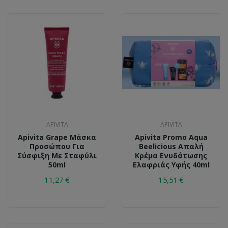
APIVITA
APIVITA
Apivita Grape Μάσκα
Apivita Promo Aqua
Προσώπου Για
Beelicious Απαλή
Σύσφιξη Με Σταφύλι
Κρέμα Ενυδάτωσης
50ml
Ελαφριάς Υφής 40ml
11,27 €
15,51 €