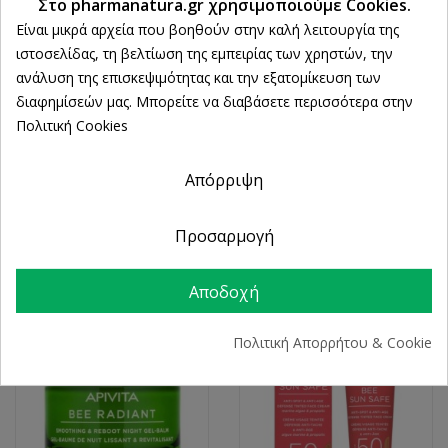
Στο pharmanatura.gr χρησιμοποιούμε Cookies.
Είναι μικρά αρχεία που βοηθούν στην καλή λειτουργία της
ιστοσελίδας, τη βελτίωση της εμπειρίας των χρηστών, την
ανάλυση της επισκεψιμότητας και την εξατομίκευση των
διαφημίσεών μας. Μπορείτε να διαβάσετε περισσότερα στην
APIVITA
APIVITA
Πολιτική Cookies
Apivita Bee Sun Safe
Apivita Bee Sun Safe
Κρέμα Προσώπου Κατά
Πακέτο Promo
Των Πανάδων & Των
Ενυδατική Αντηλιακή
Απόρριψη
Ρυτίδων SPF50 50ml &
Κρέμα Gel Προσώπου
After Sun 100ml
SPF50 50ml & ΔΩΡΟ
After Sun 100ml
17,69 €
Προσαρμογή
15,28 €
Αποδοχή
Πολιτική Απορρήτου & Cookie