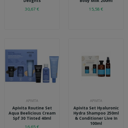
Delights
Body Milk 200ml
30,67 €
15,58 €
APIVITA
APIVITA
Apivita Routine Set
Apivita Set Hyaluronic
Aqua Beelicious Cream
Hydra Shampoo 250ml
Spf 30 Tinted 40ml
& Conditioner Live In
100ml
16,65 €