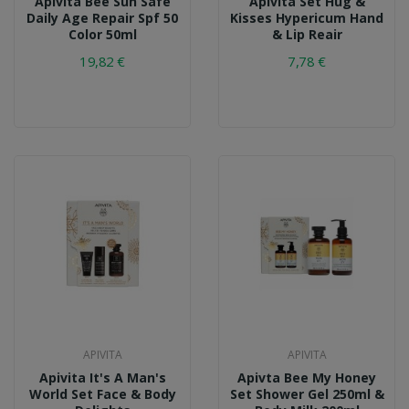
Apivita Bee Sun Safe
Apivita Set Hug &
Daily Age Repair Spf 50
Kisses Hypericum Hand
Color 50ml
& Lip Reair
19,82 €
7,78 €
APIVITA
APIVITA
Apivita It's A Man's
Apivta Bee My Honey
World Set Face & Body
Set Shower Gel 250ml &