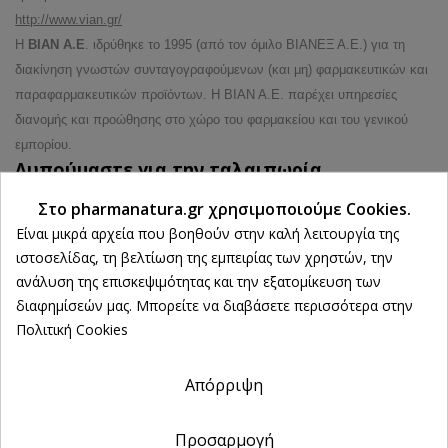
http://www.vian.gr/
Η
ΒΙΑΝ Α.Ε
. ιδρύθηκε το 1995 (από τον όμιλο ΒΙΑΝΕΞ Α.Ε.) για τη
διακίνηση γνωστών συνταγογραφούμενων (και μη) φαρμακευτικών και
παραφαρμακευτικών προϊόντων. Η ΒΙΑΝ Α.Ε. παρέχει υπηρεσίες
διανομής και προώθησης στο χώρο του φαρμακείου και του γενικού
εμπορίου.
Λυπούμαστε για την ταλαιπωρία.
Ψάξτε ξανά αυτό που θέλετε να βρείτε
Στο pharmanatura.gr χρησιμοποιούμε Cookies.
Αναζήτηση
Είναι μικρά αρχεία που βοηθούν στην καλή λειτουργία της
ιστοσελίδας, τη βελτίωση της εμπειρίας των χρηστών, την
Αναζήτηση προϊόντων:
ανάλυση της επισκεψιμότητας και την εξατομίκευση των
διαφημίσεών μας. Μπορείτε να διαβάσετε περισσότερα στην
Ρυθμίσεις cookies
Πολιτική Cookies
Απόρριψη
Προσαρμογή