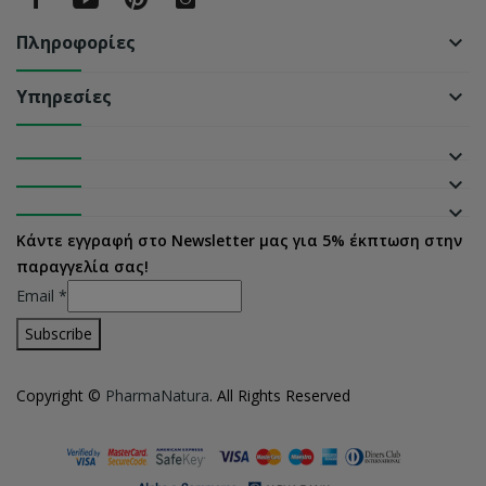
Πληροφορίες
keyboard_arrow_down
Υπηρεσίες
keyboard_arrow_down
keyboard_arrow_down
keyboard_arrow_down
keyboard_arrow_down
Κάντε εγγραφή στο Newsletter μας για 5% έκπτωση στην
παραγγελία σας!
Email
*
Copyright ©
PharmaNatura
. All Rights Reserved