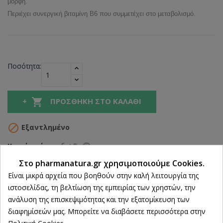
μορφή.
Περιέχει συνεργική βιταμίνη
B6
που συμμετέχει στο μεταβολισμό.
Ποσότητα:

ΠΡΟΣΘΉΚΗ ΣΤΟ ΚΑΛΆΘΙ

Εξαντλημένο
Κοινή χρήση
Στο pharmanatura.gr χρησιμοποιούμε Cookies.
Ρυθμίσεις cookies
Είναι μικρά αρχεία που βοηθούν στην καλή λειτουργία της
Δωρεάν Αποστολή άνω των 39€
ιστοσελίδας, τη βελτίωση της εμπειρίας των χρηστών, την
ανάλυση της επισκεψιμότητας και την εξατομίκευση των
ΔΩΡΕΑΝ Αντικαταβολή
διαφημίσεών μας. Μπορείτε να διαβάσετε περισσότερα στην
100% Επιστροφή χρημάτων
Πολιτική Cookies