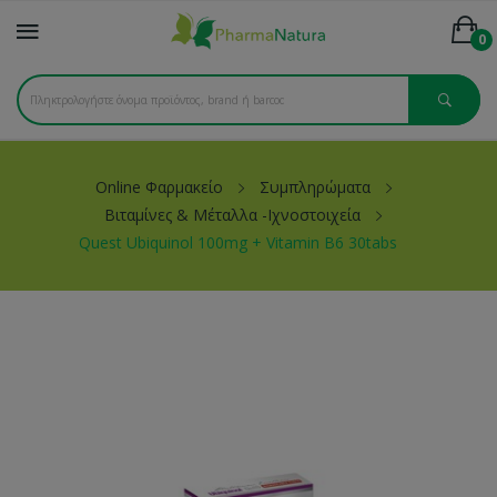
0
Online Φαρμακείο
Συμπληρώματα
Βιταμίνες & Μέταλλα -Ιχνοστοιχεία
Quest Ubiquinol 100mg + Vitamin B6 30tabs