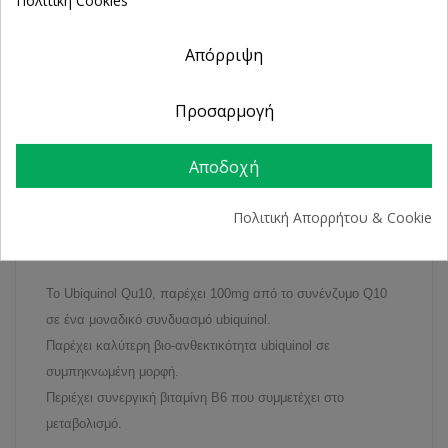
εντός 14 ημερών
Άμεση Παραλαβή
Απόρριψη
από 2 Φυσικά Καταστήματα
Προσαρμογή
ΠΕΡΙΓΡΑΦΉ
Αποδοχή
ΛΕΠΤΟΜΈΡΕΙΕΣ ΠΡΟΪΌΝΤΟΣ
Πολιτική Απορρήτου & Cookie
Το Ubiquinol Qu10, παρέχει
100mg από το συνένζυμο
Q10
σε ένα μοναδικό συνδυασμό
ubiquinol.
Παρέχει καλύτερη βιο-ανθεκτικότητα
ubiquinol σε
συμπηκνωμένη μορφή.
Περιέχει συνεργική βιταμίνη
B6
που συμμετέχει στο
μεταβολισμό.