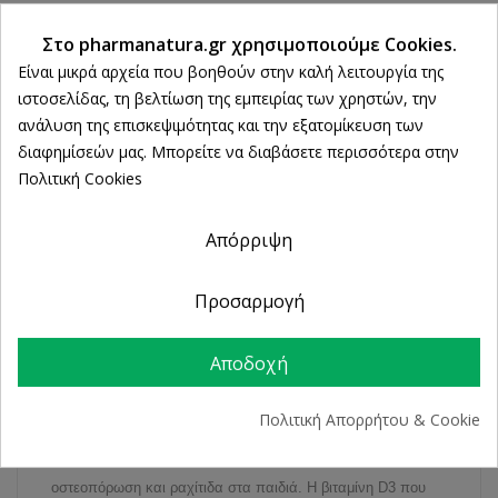
εντός 14 ημερών
Ρυθμίσεις cookies
Άμεση Παραλαβή
Στο pharmanatura.gr χρησιμοποιούμε Cookies.
από 2 Φυσικά Καταστήματα
Είναι μικρά αρχεία που βοηθούν στην καλή λειτουργία της
ιστοσελίδας, τη βελτίωση της εμπειρίας των χρηστών, την
ανάλυση της επισκεψιμότητας και την εξατομίκευση των
διαφημίσεών μας. Μπορείτε να διαβάσετε περισσότερα στην
ΠΕΡΙΓΡΑΦΉ
Πολιτική Cookies
ΛΕΠΤΟΜΈΡΕΙΕΣ ΠΡΟΪΌΝΤΟΣ
Απόρριψη
Προσαρμογή
Το Ασβέστιο είναι μέταλλο ζωτικής σημασίας για τον
οργανισμό και κυρίως για τα
οστά
και την
υγιεινή των
Αποδοχή
δοντιών
. Συγκεκριμένα το 98% του ασβεστίου βρίσκεται στα
οστά. Το Lanes Calcium+Vit.D3 ενεργεί ευεργετικά στην
Πολιτική Απορρήτου & Cookie
υγεία και ενδυνάμωση των οστών και καταπολεμά
προβλήματα οστικής πυκνότητας, όπως οστεοπενία,
οστεοπόρωση και ραχίτιδα στα παιδιά. Η βιταμίνη D3 που