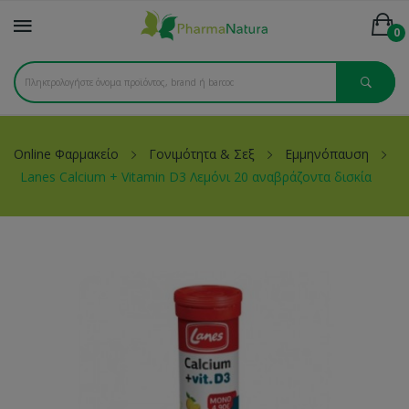
0
Online Φαρμακείο
Γονιμότητα & Σεξ
Εμμηνόπαυση
Lanes Calcium + Vitamin D3 Λεμόνι 20 αναβράζοντα δισκία