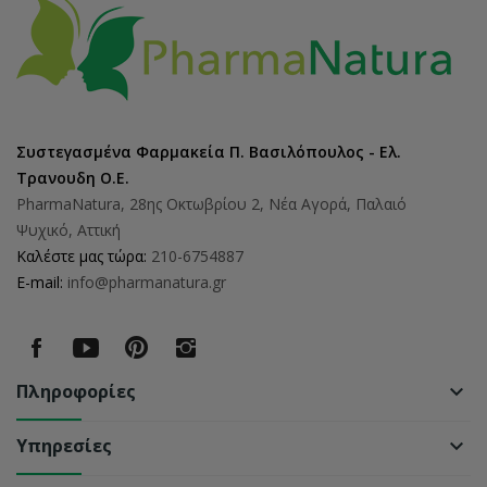
Συστεγασμένα Φαρμακεία Π. Βασιλόπουλος - Ελ.
Τρανουδη Ο.Ε.
PharmaNatura, 28ης Οκτωβρίου 2, Νέα Αγορά, Παλαιό
Ψυχικό, Αττική
Καλέστε μας τώρα:
210-6754887
E-mail:
info@pharmanatura.gr
Πληροφορίες
keyboard_arrow_down
Υπηρεσίες
keyboard_arrow_down