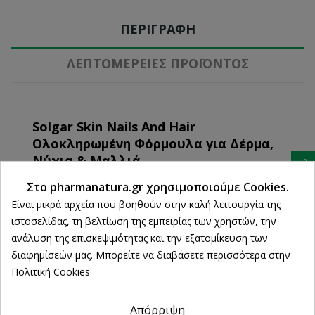
ΠΕΡΙΓΡΑΦΉ
ΛΕΠΤΟΜΈΡΕΙΕΣ ΠΡΟΪΌΝΤΟΣ
Solgar Skin Nails And Hair
Ολοκληρωμένη Φόρμουλα για Δέρμα,
Νύχια & Μαλλιά
Ρυθμίσεις cookies
Το Skin, Nails and Hair της SOLGAR® είναι μια
Στο pharmanatura.gr χρησιμοποιούμε Cookies.
εξειδικευμένη διατροφική φόρμουλα πλούσια σε
Είναι μικρά αρχεία που βοηθούν στην καλή λειτουργία της
βιταμίνες, αμινοξέα και μέταλλα, ειδικά
ιστοσελίδας, τη βελτίωση της εμπειρίας των χρηστών, την
σχεδιασμένη για να προάγει την καλή υγεία των
ανάλυση της επισκεψιμότητας και την εξατομίκευση των
μαλλιών, του δέρματος και των νυχιών.
διαφημίσεών μας. Μπορείτε να διαβάσετε περισσότερα στην
Ειδικότερα, παρέχει όλα εκείνα τα διατροφικά
Πολιτική Cookies
στοιχεία που είναι απαραίτητα για τη βιοσύνθεση
του κολλαγόνου και της κερατίνης, όπως
Απόρριψη