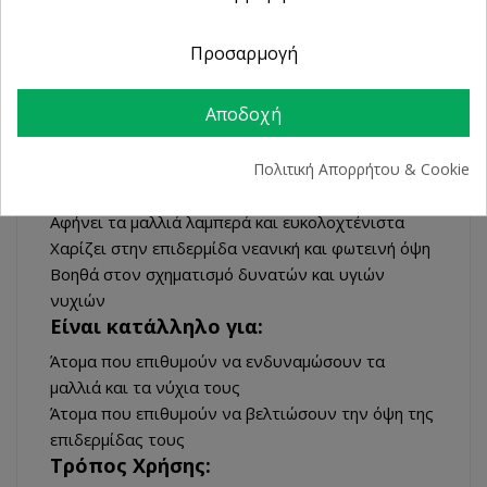
οργανικό θείο (MSM), βιταμίνη C, L-προλίνη, L-
λυσίνη, κόκκινο άλγος, κιτρικό ψευδάργυρο και
Προσαρμογή
χαλκό. Τα συστατικά αυτά βοηθούν ώστε να
παραμένει απαλό το δέρμα, τα νύχια γερά και τα
μαλλιά λαμπερά, στοιχεία που αποτελούν δείγμα
Αποδοχή
καλής υγείας.
Skin, Nails and Hair της SOLGAR®:
Πολιτική Απορρήτου & Cookie
Προάγει την παραγωγή κολλαγόνου και κερατίνης
Αφήνει τα μαλλιά λαμπερά και ευκολοχτένιστα
Χαρίζει στην επιδερμίδα νεανική και φωτεινή όψη
Βοηθά στον σχηματισμό δυνατών και υγιών
νυχιών
Είναι κατάλληλο για:
Άτομα που επιθυμούν να ενδυναμώσουν τα
μαλλιά και τα νύχια τους
Άτομα που επιθυμούν να βελτιώσουν την όψη της
επιδερμίδας τους
Τρόπος Χρήσης: