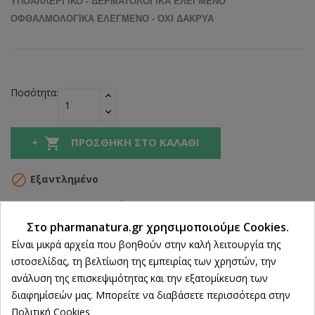
ΥΠΟΑΛΛΕΡΓΙΚΟ - ΔΕΡΜΑΤΟΛΟΓΙΚΑ ΕΛΕΓΜΕΝΟ
ΟΦΘΑΛΜΟΛΟΓΙΚΑ ΕΛΕΓΜΕΝΟ - ΟΧΙ ΔΑΚΡΥΑ
Ποσότητα:

ΠΡΟΣΘΉΚΗ ΣΤΟ ΚΑΛΆΘΙ

Εξαντλημένο
Κοινή χρήση
Στο pharmanatura.gr χρησιμοποιούμε Cookies.
Ρυθμίσεις cookies
Είναι μικρά αρχεία που βοηθούν στην καλή λειτουργία της
ιστοσελίδας, τη βελτίωση της εμπειρίας των χρηστών, την
Δωρεάν Αποστολή άνω των 39€
ανάλυση της επισκεψιμότητας και την εξατομίκευση των
ΔΩΡΕΑΝ Αντικαταβολή
διαφημίσεών μας. Μπορείτε να διαβάσετε περισσότερα στην
Πολιτική Cookies
100% Επιστροφή χρημάτων