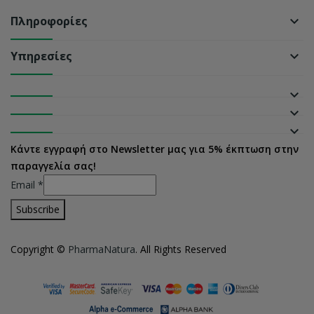
Πληροφορίες
keyboard_arrow_down
Υπηρεσίες
keyboard_arrow_down
keyboard_arrow_down
keyboard_arrow_down
keyboard_arrow_down
Κάντε εγγραφή στο Newsletter μας για 5% έκπτωση στην
παραγγελία σας!
Email
*
Copyright ©
PharmaNatura
. All Rights Reserved