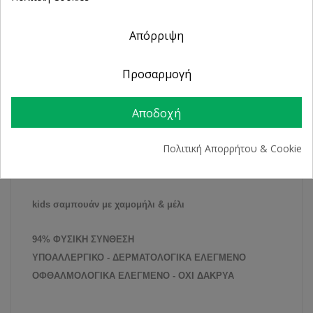
εντός 14 ημερών
Άμεση Παραλαβή
Απόρριψη
από 2 Φυσικά Καταστήματα
Προσαρμογή
ΠΕΡΙΓΡΑΦΉ
Αποδοχή
ΛΕΠΤΟΜΈΡΕΙΕΣ ΠΡΟΪΌΝΤΟΣ
Πολιτική Απορρήτου & Cookie
kids σαμπουάν με χαμομήλι & μέλι
94% ΦΥΣΙΚΗ ΣΥΝΘΕΣΗ
ΥΠΟΑΛΛΕΡΓΙΚΟ - ΔΕΡΜΑΤΟΛΟΓΙΚΑ ΕΛΕΓΜΕΝΟ
ΟΦΘΑΛΜΟΛΟΓΙΚΑ ΕΛΕΓΜΕΝΟ - ΟΧΙ ΔΑΚΡΥΑ