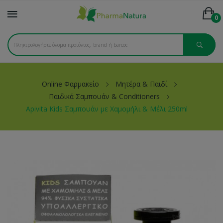
0
Online Φαρμακείο
Μητέρα & Παιδί
Παιδικά Σαμπουάν & Conditioners
Apivita Kids Σαμπουάν με Χαμομήλι & Μέλι 250ml