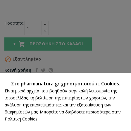
Ποσότητα:

ΠΡΟΣΘΉΚΗ ΣΤΟ ΚΑΛΆΘΙ

Εξαντλημένο
Κοινή χρήση
Στο pharmanatura.gr χρησιμοποιούμε Cookies.
Ρυθμίσεις cookies
Είναι μικρά αρχεία που βοηθούν στην καλή λειτουργία της
Δωρεάν Αποστολή άνω των 39€
ιστοσελίδας, τη βελτίωση της εμπειρίας των χρηστών, την
ανάλυση της επισκεψιμότητας και την εξατομίκευση των
ΔΩΡΕΑΝ Αντικαταβολή
διαφημίσεών μας. Μπορείτε να διαβάσετε περισσότερα στην
100% Επιστροφή χρημάτων
Πολιτική Cookies
εντός 14 ημερών
Άμεση Παραλαβή