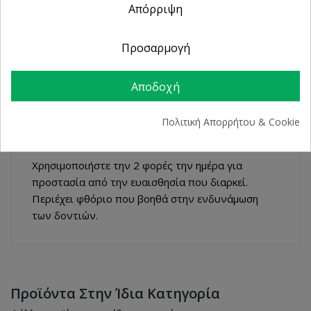
Απόρριψη
από 2 Φυσικά Καταστήματα
Προσαρμογή
ΠΕΡΙΓΡΑΦΉ
Αποδοχή
ΛΕΠΤΟΜΈΡΕΙΕΣ ΠΡΟΪΌΝΤΟΣ
Πολιτική Απορρήτου & Cookie
Χρησιμοποιήστε την 2 φορές την ημέρα για
προστασία από την ευαισθησία που διαρκεί.
Περιέχει φθόριο που βοηθά στην ενδυνάμωση
των δοντιών.
Προϊόντα Στην Ίδια Κατηγορία