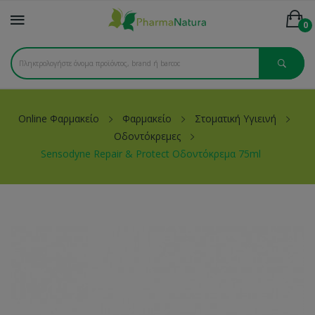
0
Online Φαρμακείο
Φαρμακείο
Στοματική Υγιεινή
Οδοντόκρεμες
Sensodyne Repair & Protect Οδοντόκρεμα 75ml