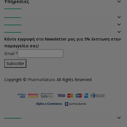
Υπηρεσίες
keyboard_arrow_down
keyboard_arrow_down
keyboard_arrow_down
keyboard_arrow_down
Κάντε εγγραφή στο Newsletter μας για 5% έκπτωση στην
παραγγελία σας!
Email
*
Copyright ©
PharmaNatura
. All Rights Reserved
keyboard_arrow_down