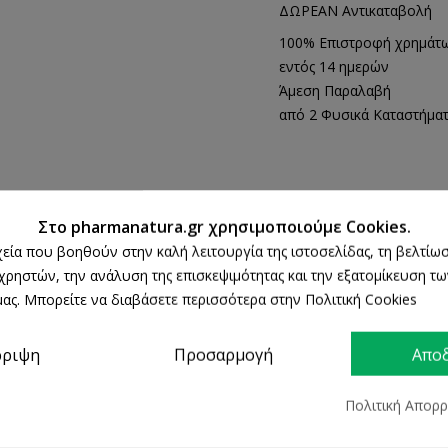
ΔΩΡΕΑΝ Αντικαταβολή
100% Επιστροφή χρημάτ
εντός 14 ημερών
Άμεση Παραλαβή
από 2 Φυσικά Καταστήμα
ΛΕΠΤΟΜΈΡΕΙΕΣ ΠΡΟΪΌΝΤΟΣ
Στο pharmanatura.gr χρησιμοποιούμε Cookies.
ρχεία που βοηθούν στην καλή λειτουργία της ιστοσελίδας, τη βελτίωσ
 χρηστών, την ανάλυση της επισκεψιμότητας και την εξατομίκευση τ
ας. Μπορείτε να διαβάσετε περισσότερα στην Πολιτική Cookies
ρριψη
Προσαρμογή
Απο
Πολιτική Απορ