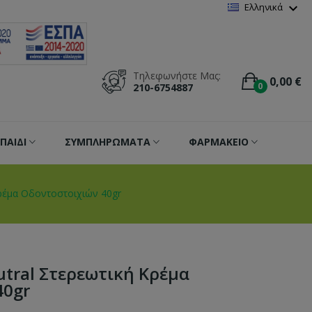
Wishlist
(
0
)
expand_more
Ελληνικά
Τηλεφωνήστε Μας:
0,00 €
0
210-6754887
ΠΑΙΔΙ
ΣΥΜΠΛΗΡΩΜΑΤΑ
ΦΑΡΜΑΚΕΙΟ
ρέμα Οδοντοστοιχιών 40gr
tral Στερεωτική Κρέμα
40gr