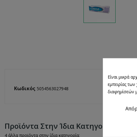
Είναι μικρά α
εμπειρίας των
Κωδικός
5054563027948
διαφημίσεών μ
Από
Προϊόντα Στην Ίδια Κατηγορία
4 άλλα προϊόντα στην ίδια κατηγορία: