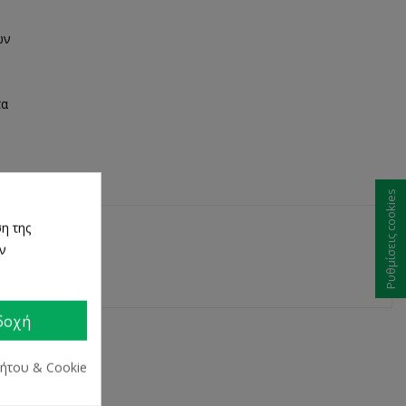
ων
τα
Ρυθμίσεις cookies
η της
ων
δοχή
ρήτου & Cookie