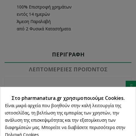
100% Επιστροφή χρημάτων
εντός 14 ημερών
Άμεση Παραλαβή
από 2 Φυσικά Καταστήματα
ΠΕΡΙΓΡΑΦΉ
ΛΕΠΤΟΜΈΡΕΙΕΣ ΠΡΟΪΌΝΤΟΣ
Ρυθμίσεις cookies
Στο pharmanatura.gr χρησιμοποιούμε Cookies.
Το συμπλήρωμα διατροφής Mega B Complex plus 1000mg
Είναι μικρά αρχεία που βοηθούν στην καλή λειτουργία της
vitamin C της Quest, λόγω του συνδυασμού των
βιταμινών
ιστοσελίδας, τη βελτίωση της εμπειρίας των χρηστών, την
Β και της βιταμίνης C
που παρέχει στον οργανισμό, είναι
ανάλυση της επισκεψιμότητας και την εξατομίκευση των
ιδανικό για άτομα με έντονο τρόπο ζωής και αυξημένο
διαφημίσεών μας. Μπορείτε να διαβάσετε περισσότερα στην
άγχος
. Οι βιταμίνες Β ενισχύουν την απελευθέρωση
Πολιτική Cookies