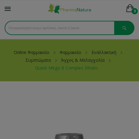
0
Online Φαρμακείο
Φαρμακείο
Εναλλακτική
Συμπτώματα
Άγχος & Μελαγχολία
Quest Mega B Complex 30tabs