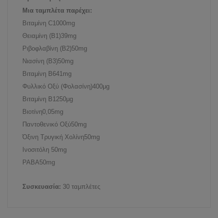
Μια ταμπλέτα παρέχει:
Βιταμίνη C
1000mg
Θειαμίνη (B1)
39mg
Ριβοφλαβίνη (B2)
50mg
Νιασίνη (B3)
50mg
Βιταμίνη B6
41mg
Φυλλικό Οξύ (Φολασίνη)
400μg
Βιταμίνη B12
50μg
Βιοτίνη
0,05mg
Παντοθενικό Οξύ
50mg
Όξινη Τρυγική Χολίνη
50mg
Ινοσιτόλη
50mg
PABA
50mg
Συσκευασία:
30 ταμπλέτες