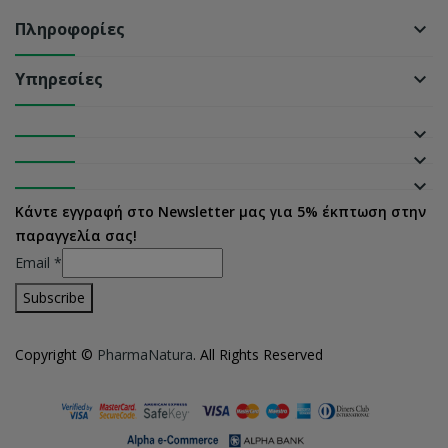
Πληροφορίες
keyboard_arrow_down
Υπηρεσίες
keyboard_arrow_down
keyboard_arrow_down
keyboard_arrow_down
keyboard_arrow_down
Κάντε εγγραφή στο Newsletter μας για 5% έκπτωση στην
παραγγελία σας!
Email
*
Copyright ©
PharmaNatura
. All Rights Reserved