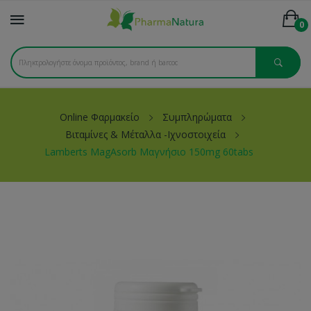
0
Online Φαρμακείο
Συμπληρώματα
Βιταμίνες & Μέταλλα -Ιχνοστοιχεία
Lamberts MagAsorb Μαγνήσιο 150mg 60tabs