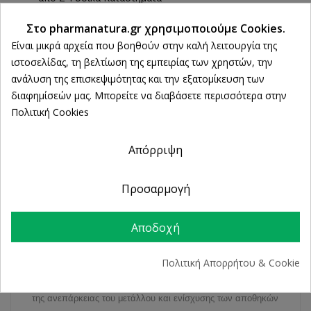
Ρυθμίσεις cookies
Στο pharmanatura.gr χρησιμοποιούμε Cookies.
Είναι μικρά αρχεία που βοηθούν στην καλή λειτουργία της
ΠΕΡΙΓΡΑΦΉ
ιστοσελίδας, τη βελτίωση της εμπειρίας των χρηστών, την
ανάλυση της επισκεψιμότητας και την εξατομίκευση των
ΛΕΠΤΟΜΈΡΕΙΕΣ ΠΡΟΪΌΝΤΟΣ
διαφημίσεών μας. Μπορείτε να διαβάσετε περισσότερα στην
Πολιτική Cookies
Απόρριψη
H ανεπάρκεια του μαγνησίου είναι πλέον κάτι δεδομένο.
Τα συμπτώματα αυτής της ανεπάρκειας είναι ποικίλα, όπως
Προσαρμογή
κράμπες μυών, κόπωση και πολλά συμπτώματα του
προεμμηνορυσιακού συνδρόμου. Αυτό το μέταλλο είναι
Αποδοχή
απαραίτητο για την ανάπτυξη των οστών και τη σωστή
λειτουργία του νευρικού συστήματος και των μυών, κυρίως
Πολιτική Απορρήτου & Cookie
αυτών της καρδιάς και των πνευμόνων. Το συμπλήρωμα
διατροφής μαγνησίου, αποτελεί τον ιδανικό τρόπο αποφυγής
της ανεπάρκειας του μετάλλου και ενίσχυσης των αποθηκών