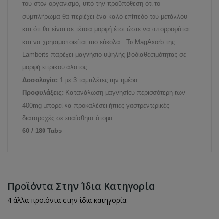
του στον οργανισμό, υπό την προϋπόθεση ότι το
συμπλήρωμα θα περιέχει ένα καλό επίπεδο του μετάλλου
και ότι θα είναι σε τέτοια μορφή έτσι ώστε να απορροφάται
και να χρησιμοποιείται πιο εύκολα.. Το MagAsorb της
Lamberts παρέχει μαγνήσιο υψηλής βιοδιαθεσιμότητας σε
μορφή κιτρικού άλατος.
Δοσολογία:
1 με 3 ταμπλέτες την ημέρα
Προφυλάξεις:
Κατανάλωση μαγνησίου περισσότερη των
400mg μπορεί να προκαλέσει ήπιες γαστρεντερικές
διαταραχές σε ευαίσθητα άτομα.
60 / 180 Tabs
Προϊόντα Στην Ίδια Κατηγορία
4 άλλα προϊόντα στην ίδια κατηγορία: