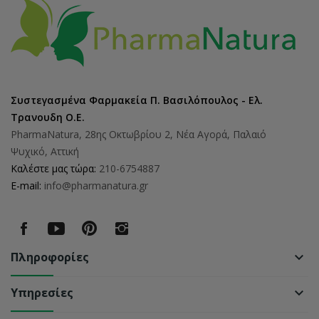
Συστεγασμένα Φαρμακεία Π. Βασιλόπουλος - Ελ.
Τρανουδη Ο.Ε.
PharmaNatura, 28ης Οκτωβρίου 2, Νέα Αγορά, Παλαιό
Ψυχικό, Αττική
Καλέστε μας τώρα:
210-6754887
E-mail:
info@pharmanatura.gr
Πληροφορίες
keyboard_arrow_down
Υπηρεσίες
keyboard_arrow_down