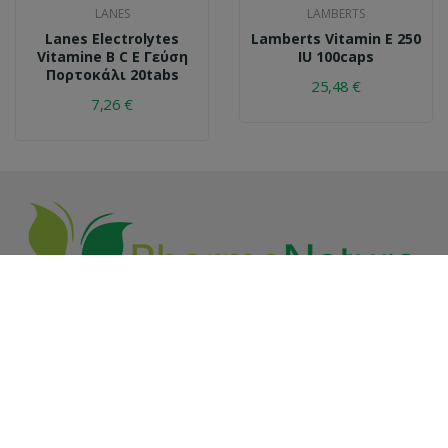
LANES
LAMBERTS
Lanes Electrolytes
Lamberts Vitamin E 250
Vitamine B C E Γεύση
IU 100caps
Πορτοκάλι 20tabs
25,48 €
7,26 €
Συστεγασμένα Φαρμακεία Π. Βασιλόπουλος - Ελ.
Τρανουδη Ο.Ε.
PharmaNatura, 28ης Οκτωβρίου 2, Νέα Αγορά, Παλαιό
Ψυχικό, Αττική
Καλέστε μας τώρα:
210-6754887