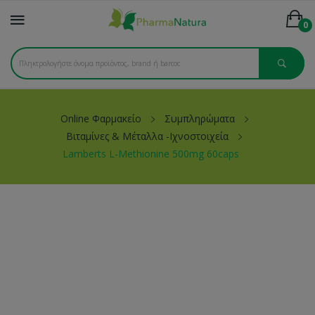
0
Online Φαρμακείο
Συμπληρώματα
Βιταμίνες & Μέταλλα -Ιχνοστοιχεία
Lamberts L-Methionine 500mg 60caps