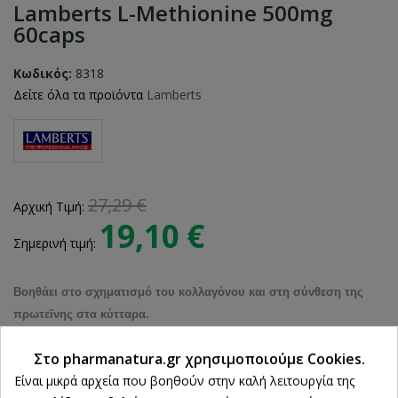
Lamberts L-Methionine 500mg
60caps
Κωδικός:
8318
Δείτε όλα τα προϊόντα
Lamberts
27,29 €
Αρχική Τιμή:
19,10 €
Σημερινή τιμή:
Βοηθάει στο σχηματισμό του κολλαγόνου και στη σύνθεση της
πρωτεϊνης στα κύτταρα.
Στο pharmanatura.gr χρησιμοποιούμε Cookies.
Είναι μικρά αρχεία που βοηθούν στην καλή λειτουργία της