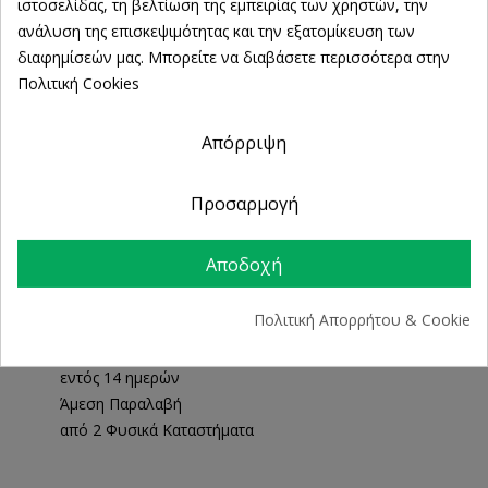
Ρυθμίσεις cookies
ιστοσελίδας, τη βελτίωση της εμπειρίας των χρηστών, την
Ποσότητα:
ανάλυση της επισκεψιμότητας και την εξατομίκευση των
διαφημίσεών μας. Μπορείτε να διαβάσετε περισσότερα στην
Πολιτική Cookies

ΠΡΟΣΘΉΚΗ ΣΤΟ ΚΑΛΆΘΙ
Απόρριψη

Εξαντλημένο
Κοινή χρήση
Προσαρμογή
Αποδοχή
Δωρεάν Αποστολή άνω των 39€
ΔΩΡΕΑΝ Αντικαταβολή
Πολιτική Απορρήτου & Cookie
100% Επιστροφή χρημάτων
εντός 14 ημερών
Άμεση Παραλαβή
από 2 Φυσικά Καταστήματα