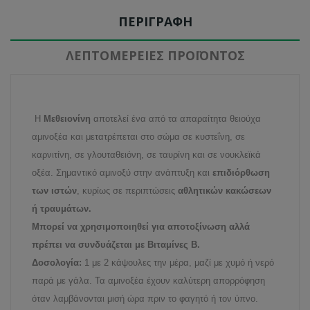
ΠΕΡΙΓΡΑΦΉ
ΛΕΠΤΟΜΈΡΕΙΕΣ ΠΡΟΪΌΝΤΟΣ
Η
Μεθειονίνη
αποτελεί ένα από τα απαραίτητα θειούχα
αμινοξέα και μετατρέπεται στο σώμα σε κυστεΐνη, σε
καρνιτίνη, σε γλουταθειόνη, σε ταυρίνη και σε νουκλεϊκά
οξέα. Σημαντικό αμινοξύ στην ανάπτυξη και
επιδιόρθωση
των ιστών
, κυρίως σε περιπτώσεις
αθλητικών κακώσεων
ή τραυμάτων.
Μπορεί να χρησιμοποιηθεί για αποτοξίνωση αλλά
πρέπει να συνδυάζεται με Βιταμίνες Β.
Δοσολογία:
1 με 2 κάψουλες την μέρα, μαζί με χυμό ή νερό
παρά με γάλα. Τα αμινοξέα έχουν καλύτερη απορρόφηση
όταν λαμβάνονται μισή ώρα πριν το φαγητό ή τον ύπνο.