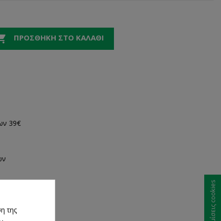

ΠΡΟΣΘΉΚΗ ΣΤΟ ΚΑΛΆΘΙ
ων 39€
ων
Ρυθμίσεις cookies
τα
η της