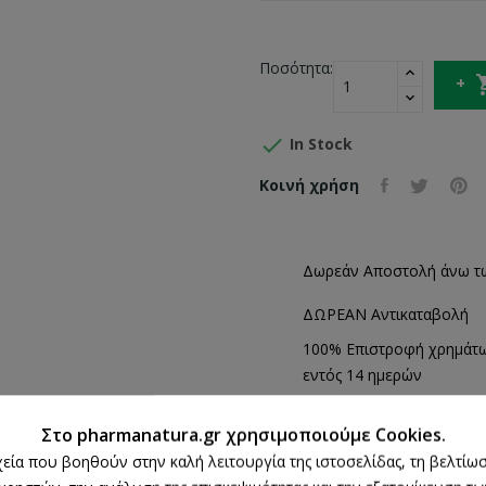
Ποσότητα:

In Stock
Κοινή χρήση
Δωρεάν Αποστολή άνω τ
ΔΩΡΕΑΝ Αντικαταβολή
100% Επιστροφή χρημάτ
εντός 14 ημερών
Άμεση Παραλαβή
από 2 Φυσικά Καταστήμα
Στο pharmanatura.gr χρησιμοποιούμε Cookies.
ρχεία που βοηθούν στην καλή λειτουργία της ιστοσελίδας, τη βελτίωσ