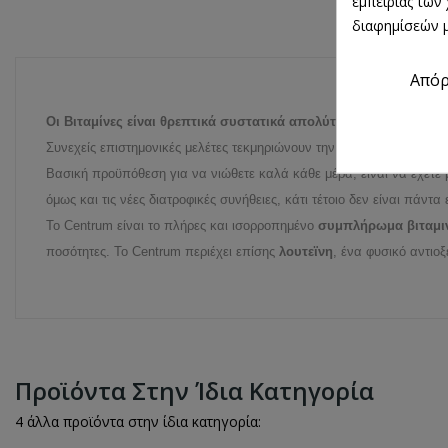
εμπειρίας των
διαφημίσεών μ
Από
Οι Βιταμίνες είναι θρεπτικά συστατικά απολύτως απαραίτητα γι
Συνεχείς επιστημονικές μελέτες τεκμηριώνουν την αναγκαιότητα ύπα
Βασική προϋπόθεση για να νιώθετε καλά κάθε μέρα, είναι να έχετε 
όμως και τις νέες διατροφικές συνήθειες, κάτι τέτοιο δεν είναι πάντα 
Το Centrum είναι το πλήρες και ισορροπημένο
συμπλήρωμα βιταμιν
ποσότητες. Το Centrum περιέχει επίσης
λουτεϊνη
, ένα φυσικό αντιο
Προϊόντα Στην Ίδια Κατηγορία
4 άλλα προϊόντα στην ίδια κατηγορία: