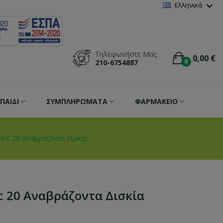
Wishlist
(
0
)
expand_more
Ελληνικά
Τηλεφωνήστε Μας:
0,00 €
0
210-6754887
ΠΑΙΔΙ
ΣΥΜΠΛΗΡΩΜΑΤΑ
ΦΑΡΜΑΚΕΙΟ
inc 20 αναβράζοντα δισκία
c 20 Αναβράζοντα Δισκία