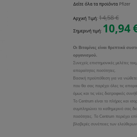
Δείτε όλα τα προϊόντα
Pfizer
14,58 €
Αρχική Τιμή:
10,94 
Σημερινή τιμή:
Οι Βιταμίνες είναι θρεπτικά συσ
οργανισμού.
Συνεχείς επιστημονικές μελέτες τε
απαραίτητες ποσότητες.
Βασική προϋπόθεση για να νιώθετε 
που θα σας παρέχει όλες τις απαρα
όμως και τις νέες διατροφικές συνήθε
Το Centrum είναι το πλήρες και ισ
συμπληρώνει το καθημερινό σας διαι
ποσότητες. Το Centrum περιέχει επ
βλαβερές συνέπειες των ελεύθερων