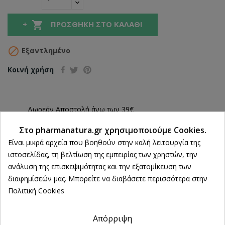

ΠΡΟΣΘΉΚΗ ΣΤΟ ΚΑΛΆΘΙ

Εξαντλημένο
Κοινή χρήση
Δωρεάν Αποστολή άνω των 39€
Στο pharmanatura.gr χρησιμοποιούμε Cookies.
ΔΩΡΕΑΝ Αντικαταβολή
Ρυθμίσεις cookies
Είναι μικρά αρχεία που βοηθούν στην καλή λειτουργία της
100% Επιστροφή χρημάτων
ιστοσελίδας, τη βελτίωση της εμπειρίας των χρηστών, την
εντός 14 ημερών
ανάλυση της επισκεψιμότητας και την εξατομίκευση των
Άμεση Παραλαβή
διαφημίσεών μας. Μπορείτε να διαβάσετε περισσότερα στην
από 2 Φυσικά Καταστήματα
Πολιτική Cookies
Απόρριψη
ΠΕΡΙΓΡΑΦΉ