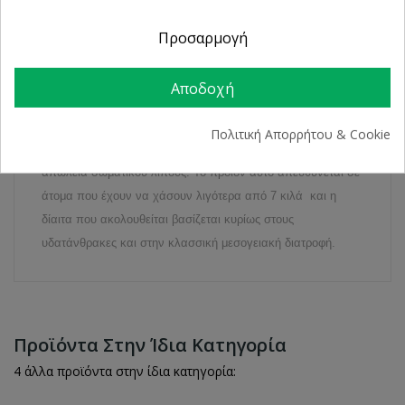
Προσαρμογή
ΛΕΠΤΟΜΈΡΕΙΕΣ ΠΡΟΪΌΝΤΟΣ
Αποδοχή
Το
PREVENT BASIC
είναι ένα υποκατάστατο γεύματος το
Πολιτική Απορρήτου & Cookie
οποίο αντικαθιστά 2 κύρια γεύματα ημερησίως, με σκοπό την
απώλεια σωματικού λίπους. Το προϊόν αυτό απευθύνεται σε
άτομα που έχουν να χάσουν λιγότερα από 7 κιλά και η
δίαιτα που ακολουθείται βασίζεται κυρίως στους
υδατάνθρακες και στην κλασσική μεσογειακή διατροφή.
Προϊόντα Στην Ίδια Κατηγορία
4 άλλα προϊόντα στην ίδια κατηγορία: