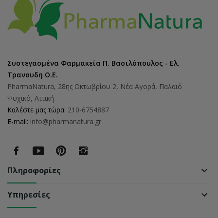
Συστεγασμένα Φαρμακεία Π. Βασιλόπουλος - Ελ.
Τρανουδη Ο.Ε.
PharmaNatura, 28ης Οκτωβρίου 2, Νέα Αγορά, Παλαιό
Ψυχικό, Αττική
Καλέστε μας τώρα:
210-6754887
E-mail:
info@pharmanatura.gr
Πληροφορίες
keyboard_arrow_down
Υπηρεσίες
keyboard_arrow_down