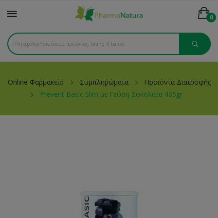
0
Online Φαρμακείο
Συμπληρώματα
Προϊόντα Διατροφής
Prevent Basic Slim με Γεύση Σοκολάτα 465gr