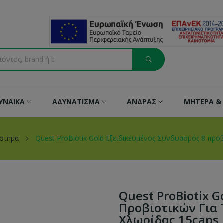
ΥΝΑΙΚΑ
ΑΔΥΝΑΤΙΣΜΑ
ΑΝΔΡΑΣ
ΜΗΤΕΡΑ & 
ύστημα
Quest ProBiotix Gold Eξειδικευμένος Συνδυασμός 8 προβ
Quest ProBiotix 
Προβιοτικών Για 
Χλωρίδας 15caps