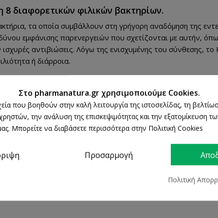
ση 8 διαφορετικών φιλικών βακτηρίων.
κτήρια, τα οποία συμβάλλουν στη γρήγορη αναδόμηση της εντερ
δύνου εμφάνισης παρενεργειών που σχετίζονται με αυτήν, όπως 
ισχυρές αντιβιώσεις. Λόγω της ενισχυμένης του σύνθεσης, το P
λιότητα ή διάρροια.
 γεύμα μαζί με νερό.
Στο pharmanatura.gr χρησιμοποιούμε Cookies.
 μικρότερη των 25οC. Φυλάσσεται μακριά από παιδιά.
ρχεία που βοηθούν στην καλή λειτουργία της ιστοσελίδας, τη βελτίωσ
σης. Τα συμπληρώματα διατροφής δεν πρέπει να χρησιμοποιούν
 χρηστών, την ανάλυση της επισκεψιμότητας και την εξατομίκευση τ
θεραπεία ανθρώπινης νόσου. Συμβουλευτείτε τον γιατρό σας αν
ας. Μπορείτε να διαβάσετε περισσότερα στην Πολιτική Cookies
ται μακριά από τα μικρά παιδιά. Ο αριθμός γνωστοποίησης στο
ρριψη
Προσαρμογή
Απο
Πολιτική Απορ