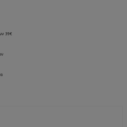
ων 39€
ων
τα