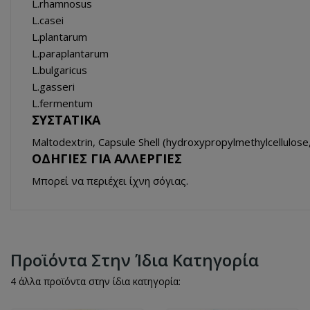
L.rhamnosus
L.casei
L.plantarum
L.paraplantarum
L.bulgaricus
L.gasseri
L.fermentum
ΣΥΣΤΑΤΙΚΑ
Maltodextrin, Capsule Shell (hydroxypropylmethylcellulose, 
ΟΔΗΓΙΕΣ ΓΙΑ ΑΛΛΕΡΓΙΕΣ
Μπορεί να περιέχει ίχνη σόγιας.
Προϊόντα Στην Ίδια Κατηγορία
4 άλλα προϊόντα στην ίδια κατηγορία: