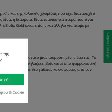
ικής και της κολπικής χλωρίδας που έχει διαταραχθεί
είναι η διάρροια. Είναι ιδανικό για άτομα που είναι
roBiotix Gold είναι επίσης κατάλληλο για άτομα με
Ρυθμίσεις cookies
η της
ται ως υποκατάστατο μιας ισορροπημένης δίαιτας. Το
ων
 είστε έγκυος, θηλάζετε, βρίσκεστε υπό φαρμακευτική
ν ΕΟΦ δεν επέχει θέση άδειας κυκλοφορίας από τον
δοχή
ρήτου & Cookie