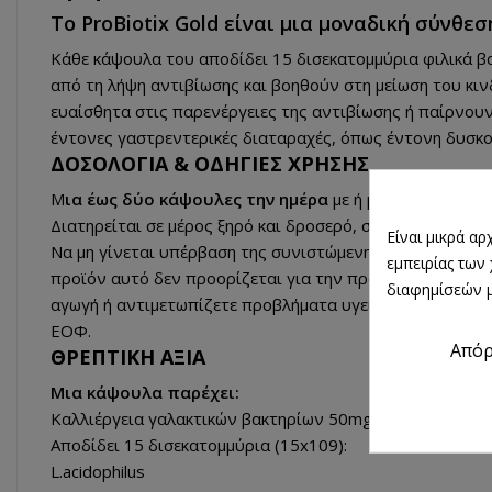
Το ProBiotix Gold είναι μια μοναδική σύνθε
Κάθε κάψουλα του αποδίδει 15 δισεκατομμύρια φιλικά βα
από τη λήψη αντιβίωσης και βοηθούν στη μείωση του κιν
ευαίσθητα στις παρενέργειες της αντιβίωσης ή παίρνουν 
έντονες γαστρεντερικές διαταραχές, όπως έντονη δυσκοι
ΔΟΣΟΛΟΓΙΑ & ΟΔΗΓΙΕΣ ΧΡΗΣΗΣ
Μ
ια έως δύο κάψουλες την ημέρα
με ή μετά από κάποιο
Διατηρείται σε μέρος ξηρό και δροσερό, σε θερμοκρασία
Είναι μικρά α
Να μη γίνεται υπέρβαση της συνιστώμενης ημερήσιας δό
εμπειρίας των
προϊόν αυτό δεν προορίζεται για την πρόληψη, αγωγή ή 
διαφημίσεών μ
αγωγή ή αντιμετωπίζετε προβλήματα υγείας. Να φυλάσσε
ΕΟΦ.
Από
ΘΡΕΠΤΙΚΗ ΑΞΙΑ
Μια κάψουλα παρέχει:​
Καλλιέργεια γαλακτικών βακτηρίων
50mg
Αποδίδει 15 δισεκατομμύρια (15x109):
L.acidophilus