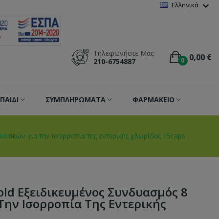
Wishlist
(
0
)
expand_more
Ελληνικά
Τηλεφωνήστε Μας:
0,00 €
0
210-6754887
ΠΑΙΔΙ
ΣΥΜΠΛΗΡΩΜΑΤΑ
ΦΑΡΜΑΚΕΙΟ
ιοτικών για την ισορροπία της εντερικής χλωρίδας 15caps
Gold Eξειδικευμένος Συνδυασμός 8
Την Ισορροπία Της Εντερικής