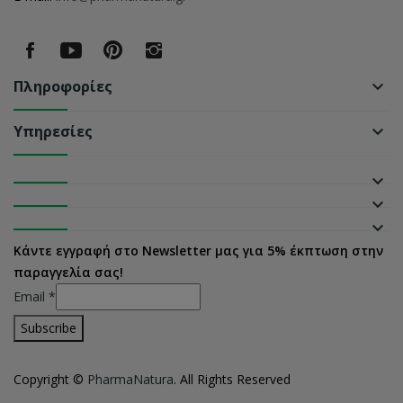
Πληροφορίες
keyboard_arrow_down
Υπηρεσίες
keyboard_arrow_down
keyboard_arrow_down
keyboard_arrow_down
keyboard_arrow_down
Κάντε εγγραφή στο Newsletter μας για 5% έκπτωση στην
παραγγελία σας!
Email
*
Copyright ©
PharmaNatura
. All Rights Reserved