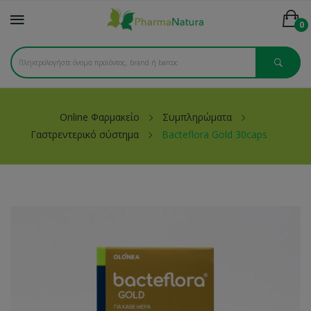
0
Online Φαρμακείο
Συμπληρώματα
Γαστρεντερικό σύστημα
Bacteflora Gold 30caps