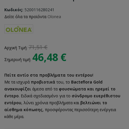
Κωδικός:
5200116280241
Δείτε όλα τα προϊόντα
Olonea
71,51 €
Αρχική Τιμή:
46,48 €
Σημερινή τιμή:
Πείτε αντίο στα προβλήματα του εντέρου
!
Με τα ισχυρά
προβιοτικά
του, το
Bacteflora Gold
ανακουφίζει
άμεσα από τα
φουσκώματα και ηρεμεί το
έντερο
. Ειδικά σχεδιασμένο για το
σύνδρομο ευερέθιστου
εντέρου
, λύνει χρόνια προβλήματα και
βελτιώνει το
αίσθημα κόπωσης
, προσφέροντας περισσότερη ενέργεια
κάθε μέρα.