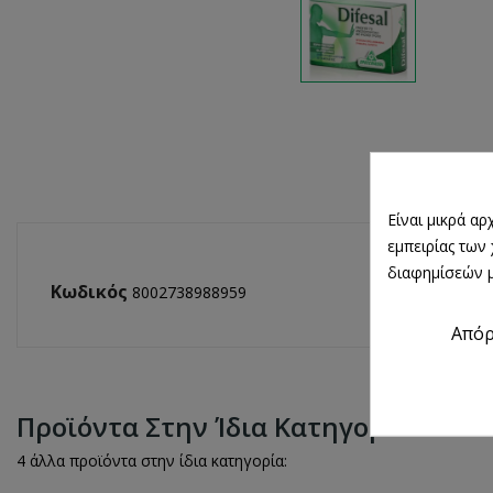
Είναι μικρά α
εμπειρίας των
διαφημίσεών μ
Κωδικός
8002738988959
Από
Προϊόντα Στην Ίδια Κατηγορία
4 άλλα προϊόντα στην ίδια κατηγορία: