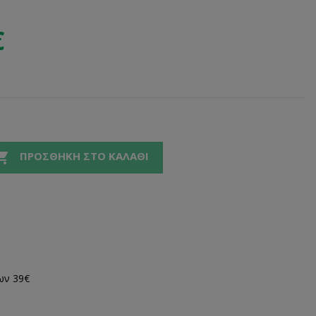
€

ΠΡΟΣΘΉΚΗ ΣΤΟ ΚΑΛΆΘΙ
ων 39€