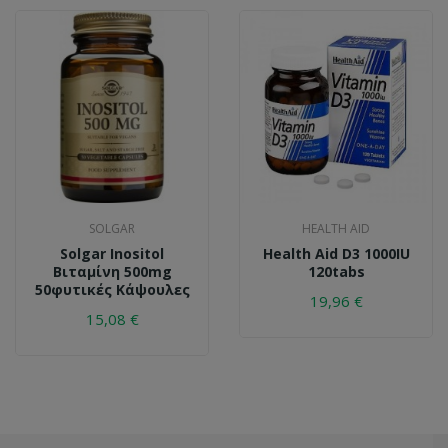
SOLGAR
HEALTH AID
Solgar Inositol
Health Aid D3 1000IU
Βιταμίνη 500mg
120tabs
50φυτικές Κάψουλες
19,96 €
15,08 €