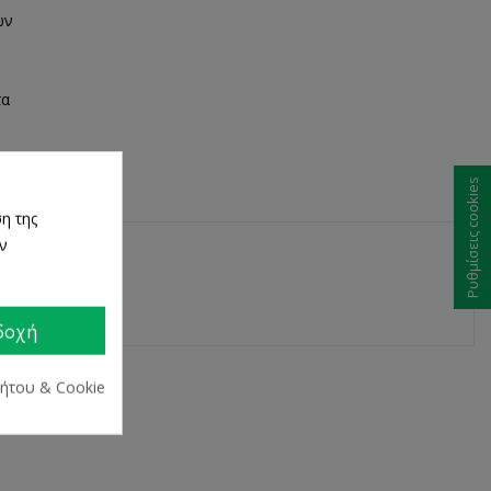
ων
τα
Ρυθμίσεις cookies
η της
ων
δοχή
ρήτου & Cookie