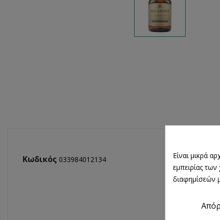
Είναι μικρά α
Κωδικός
033984012134
εμπειρίας των
διαφημίσεών μ
Από