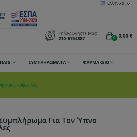
Wishlist
(
0
)
expand_more
Ελληνικά
Τηλεφωνήστε Μας:
0,00 €
0
210-6754887
ΠΑΙΔΙ
ΣΥΜΠΛΗΡΩΜΑΤΑ
ΦΑΡΜΑΚΕΙΟ
0φυτικές κάψουλες
n Συμπλήρωμα Για Τον Ύπνο
λες