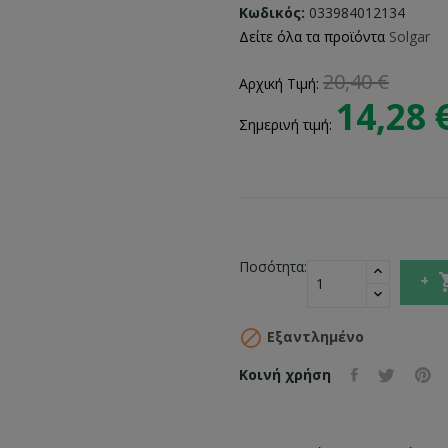
Κωδικός:
033984012134
Δείτε όλα τα προϊόντα
Solgar
20,40 €
Αρχική Τιμή:
14,28 
Σημερινή τιμή:
Ποσότητα:

Εξαντλημένο
Κοινή χρήση