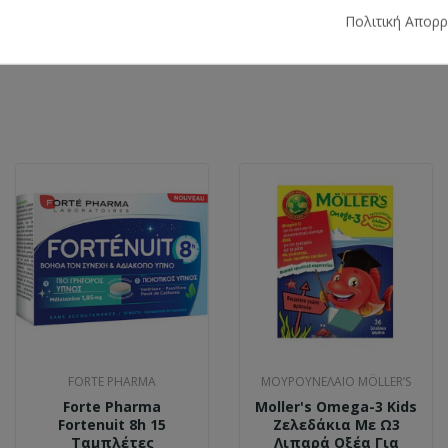
Πολιτική Απορ
FORTE PHARMA
ΜΟΥΡΟΥΝΈΛΑΙΟ MÖLLER’S
Forte Pharma
Moller's Omega-3 Kids
Fortenuit 8h 15
Ζελεδάκια Με Ω3
Ταμπλέτες
Λιπαρά Οξέα Για