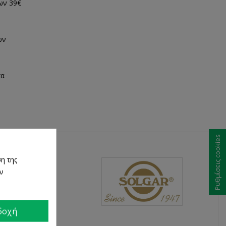
ων 39€
ων
τα
Ρυθμίσεις cookies
η της
ων
δοχή