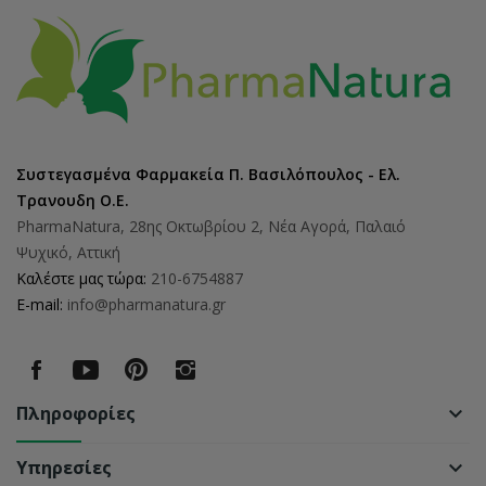
Συστεγασμένα Φαρμακεία Π. Βασιλόπουλος - Ελ.
Τρανουδη Ο.Ε.
PharmaNatura, 28ης Οκτωβρίου 2, Νέα Αγορά, Παλαιό
Ψυχικό, Αττική
Καλέστε μας τώρα:
210-6754887
E-mail:
info@pharmanatura.gr
Πληροφορίες
keyboard_arrow_down
Υπηρεσίες
keyboard_arrow_down