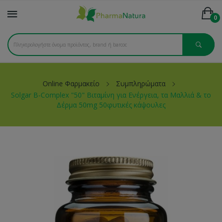
0
Online Φαρμακείο
Συμπληρώματα
Solgar B-Complex "50" Βιταμίνη για Ενέργεια, τα Μαλλιά & τo
Δέρμα 50mg 50φυτικές κάψουλες