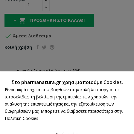

ΠΡΟΣΘΉΚΗ ΣΤΟ ΚΑΛΆΘΙ

Άμεσα Διαθέσιμο
Κοινή χρήση
Δωρεάν Αποστολή άνω των 39€
Στο pharmanatura.gr χρησιμοποιούμε Cookies.
ΔΩΡΕΑΝ Αντικαταβολή
Ρυθμίσεις cookies
Είναι μικρά αρχεία που βοηθούν στην καλή λειτουργία της
100% Επιστροφή χρημάτων
ιστοσελίδας, τη βελτίωση της εμπειρίας των χρηστών, την
εντός 14 ημερών
ανάλυση της επισκεψιμότητας και την εξατομίκευση των
Άμεση Παραλαβή
διαφημίσεών μας. Μπορείτε να διαβάσετε περισσότερα στην
από 2 Φυσικά Καταστήματα
Πολιτική Cookies