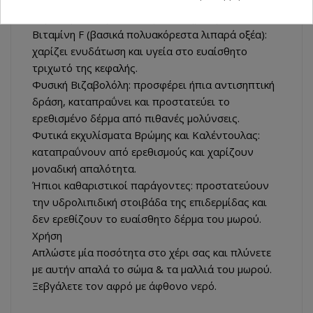
Προβιταμίνη Β5: ενυδατώνει και προλαμβάνει τα
συμπτώματα αφυδάτωσης, και ξηρότητας
Βιταμίνη F (βασικά πολυακόρεστα λιπαρά οξέα):
χαρίζει ενυδάτωση και υγεία στο ευαίσθητο
τριχωτό της κεφαλής.
Φυσική Βιζαβολόλη: προσφέρει ήπια αντισηπτική
δράση, καταπραΰνει και προστατεύει το
ερεθισμένο δέρμα από πιθανές μολύνσεις.
Φυτικά εκχυλίσματα Βρώμης και Καλέντουλας:
καταπραΰνουν από ερεθισμούς και χαρίζουν
μοναδική απαλότητα.
Ήπιοι καθαριστικοί παράγοντες: προστατεύουν
την υδρολιπιδική στοιβάδα της επιδερμίδας και
δεν ερεθίζουν το ευαίσθητο δέρμα του μωρού.
Χρήση
Απλώστε μία ποσότητα στο χέρι σας και πλύνετε
με αυτήν απαλά το σώμα & τα μαλλιά του μωρού.
Ξεβγάλετε τον αφρό με άφθονο νερό.