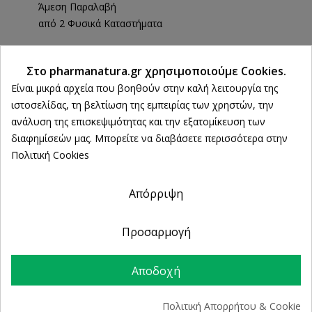
Άμεση Παραλαβή
από 2 Φυσικά Καταστήματα
Ρυθμίσεις cookies
Στο pharmanatura.gr χρησιμοποιούμε Cookies.
ΠΕΡΙΓΡΑΦΉ
Είναι μικρά αρχεία που βοηθούν στην καλή λειτουργία της
ιστοσελίδας, τη βελτίωση της εμπειρίας των χρηστών, την
ΛΕΠΤΟΜΈΡΕΙΕΣ ΠΡΟΪΌΝΤΟΣ
ανάλυση της επισκεψιμότητας και την εξατομίκευση των
διαφημίσεών μας. Μπορείτε να διαβάσετε περισσότερα στην
Πολιτική Cookies
Περιέχει φυτικά εκχυλίσματα, ενυδατικούς
Απόρριψη
παράγοντες και βιταμίνες, προστατεύει το
ευαίσθητο δέρμα από ερεθισμούς και ενυδατώνει,
ώστε να αποφεύγεται η ξηροδερμία. Δεν περιέχει
Προσαρμογή
αλλεργιογόνα, parabens, σαπούνι, χρωστικές και
μεταλλικά στοιχεία και το άρωμά του είναι
Αποδοχή
υποαλλεργικό.
Συστατικά και Οφέλη
Πολιτική Απορρήτου & Cookie