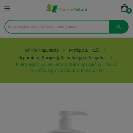
0
Online Φαρμακείο
Μητέρα & Παιδί
Περιποίηση βρεφικής & παιδικής επιδερμίδας
Pharmasept Tol Velvet Mild Bath Βρεφικό & Παιδικό
Αφρόλουτρο για Σώμα & Μαλλιά 1Lt