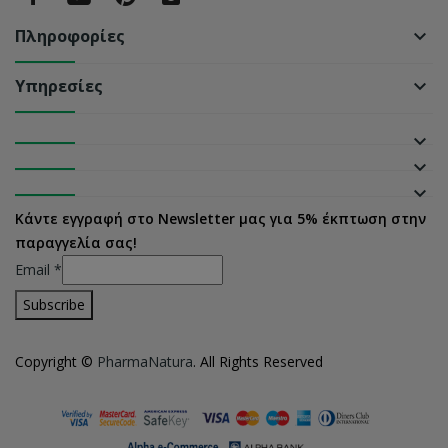
Πληροφορίες
keyboard_arrow_down
Υπηρεσίες
keyboard_arrow_down
keyboard_arrow_down
keyboard_arrow_down
keyboard_arrow_down
Κάντε εγγραφή στο Newsletter μας για 5% έκπτωση στην
παραγγελία σας!
Email
*
Copyright ©
PharmaNatura
. All Rights Reserved