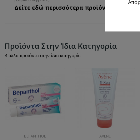
Από
Δείτε εδώ περισσότερα προϊόντα
Frezyde
Προϊόντα Στην Ίδια Κατηγορία
4 άλλα προϊόντα στην ίδια κατηγορία:
BEPANTHOL
AVENE