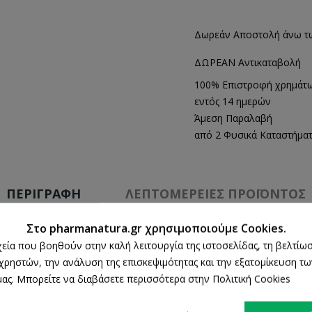
Δωρεάν Αποστολή άνω τ
ΔΩΡΕΑΝ Αντικαταβολή
100% Επιστροφή χρημάτ
εντός 14 ημερών
Άμεση Παραλαβή
από 2 Φυσικά Καταστήμα
ΠΕΡΙΓΡΑΦΉ
ΛΕΠΤΟΜΈΡΕΙΕΣ ΠΡΟΪΌΝΤΟΣ
Στο pharmanatura.gr χρησιμοποιούμε Cookies.
ρχεία που βοηθούν στην καλή λειτουργία της ιστοσελίδας, τη βελτίωσ
 χρηστών, την ανάλυση της επισκεψιμότητας και την εξατομίκευση τ
διά και ενήλικες.
ας. Μπορείτε να διαβάσετε περισσότερα στην Πολιτική Cookies
μένο και ευαίσθητο δέρμα, χαμομηλέλαιο που προστατεύει από τους ερεθισμο