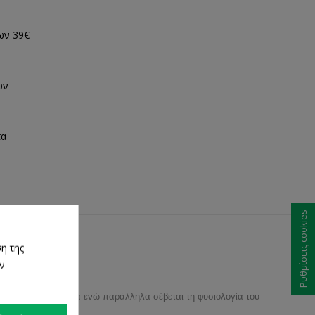
ων 39€
ων
τα
Ρυθμίσεις cookies
η της
ων
ύς και τα συγκάματα ενώ παράλληλα σέβεται τη φυσιολογία του