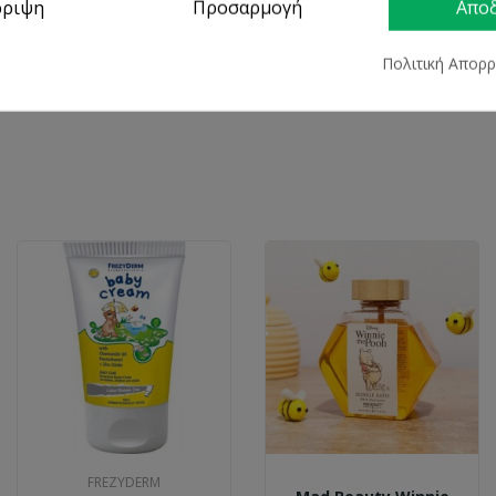
ρριψη
Προσαρμογή
Απο
rm
Πολιτική Απορ
FREZYDERM