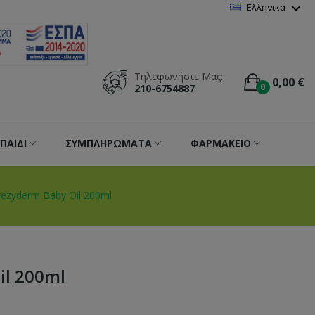
Wishlist
(
0
)
expand_more
Ελληνικά
Τηλεφωνήστε Μας:
0,00 €
0
210-6754887
ΠΑΙΔΙ
ΣΥΜΠΛΗΡΩΜΑΤΑ
ΦΑΡΜΑΚΕΙΟ
rezyderm Baby Oil 200ml
il 200ml