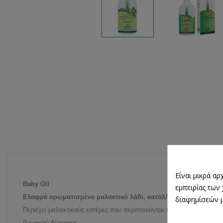
Είναι μικρά α
Baby Oil
εμπειρίας των
Ελαφρά αρωματισμένο μαλακτικό λάδι, κατάλληλο για βρέφη, παι
διαφημίσεών μ
Περιέχει μαλακτικούς εστέρες που περιποιούνται το ξηρό, αφυδατω
βρεφικού δέρματος.