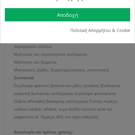
Ιογενείς μολύνσεις (κρυολόγημα, γρίπη, σύνδρομο χρόνιας
Αποδοχή
κόπωσης)
Μικροβιακές μολύνσεις του ανώτερου αναπνευστικού
Πολιτική Απορρήτου & Cookie
συστήματος (ωτίτιδα, αμυγδαλίτιδα, φαρυγγίτιδα,
λαρυγγίτιδα) καταρροϊκές καταστάσεις της μύτης και των
παραρινικών κόλπων
Μολύνσεις του ουροποιητικού συστήματος
Μολύνσεις του δέρματος
Μυκητιάσεις (άφθες, δερματομυκητιάσεις, καντιντίαση)
Συστατικά:
Εκχύλισμα φρέσκου βοτάνου και ρίζας εχινάκιας (Echinacea
purpurea) βιολογικής καλλιέργειας εκχύλισμα φασκόμηλου
(Salvia officinalis) βιολογικής καλλιέργειας Επίσης περιέχει
sorbitol solution, ethanol, soya lecithin sucrose ester και
peppermint oil. Περιέχει 40% κατ όγκο αιθανόλη
Δοσολογία και τρόπος χρήσης: