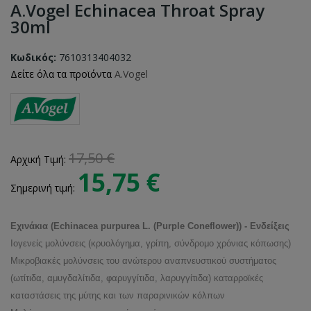
A.Vogel Echinacea Throat Spray
30ml
Κωδικός:
7610313404032
Δείτε όλα τα προϊόντα
A.Vogel
17,50 €
Αρχική Τιμή:
15,75 €
Σημερινή τιμή:
Εχινάκια (
Echinacea purpurea L. (Purple Coneflower)) -
Ενδείξεις
Ιογενείς μολύνσεις (κρυολόγημα, γρίπη, σύνδρομο χρόνιας κόπωσης)
Μικροβιακές μολύνσεις του ανώτερου αναπνευστικού συστήματος
(ωτίτιδα, αμυγδαλίτιδα, φαρυγγίτιδα, λαρυγγίτιδα) καταρροϊκές
καταστάσεις της μύτης και των παραρινικών κόλπων