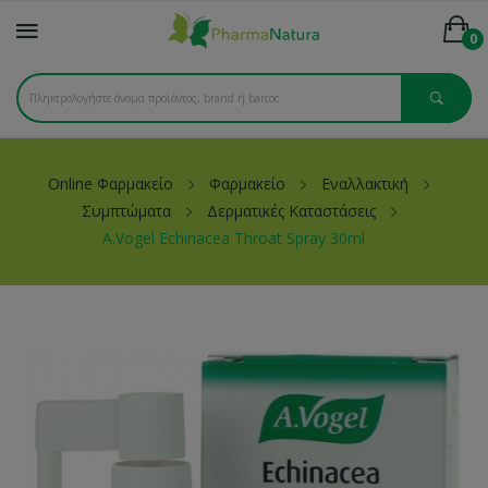
0
Online Φαρμακείο
Φαρμακείο
Εναλλακτική
Συμπτώματα
Δερματικές Καταστάσεις
A.Vogel Echinacea Throat Spray 30ml