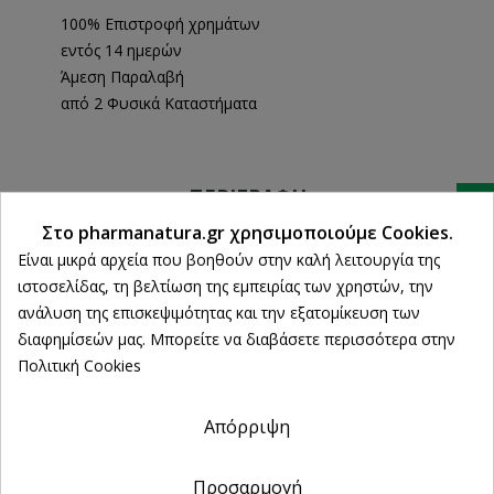
100% Επιστροφή χρημάτων
εντός 14 ημερών
Άμεση Παραλαβή
από 2 Φυσικά Καταστήματα
ΠΕΡΙΓΡΑΦΉ
Ρυθμίσεις cookies
Στο pharmanatura.gr χρησιμοποιούμε Cookies.
ΛΕΠΤΟΜΈΡΕΙΕΣ ΠΡΟΪΌΝΤΟΣ
Είναι μικρά αρχεία που βοηθούν στην καλή λειτουργία της
ιστοσελίδας, τη βελτίωση της εμπειρίας των χρηστών, την
ανάλυση της επισκεψιμότητας και την εξατομίκευση των
διαφημίσεών μας. Μπορείτε να διαβάσετε περισσότερα στην
Echinacea Throat Spray
Πολιτική Cookies
Spray της φαρυγγικής κοιλότητας (Throat Spray) από
φρέσκια Echinacea purpurea (εχινάκια)
Απόρριψη
Εχινάκια (
Echinacea purpurea L. (Purple Coneflower)) -
Προσαρμογή
Ενδείξεις