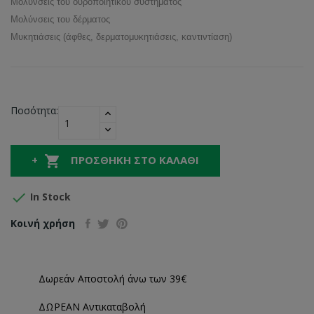
Μολύνσεις του ουροποιητικού συστήματος
Μολύνσεις του δέρματος
Μυκητιάσεις (άφθες, δερματομυκητιάσεις, καντιντίαση)
Ποσότητα:

ΠΡΟΣΘΉΚΗ ΣΤΟ ΚΑΛΆΘΙ

In Stock
Κοινή χρήση
Δωρεάν Αποστολή άνω των 39€
ΔΩΡΕΑΝ Αντικαταβολή