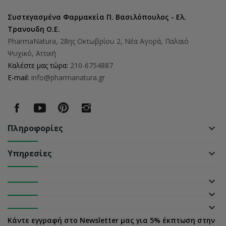
Συστεγασμένα Φαρμακεία Π. Βασιλόπουλος - Ελ.
Τρανουδη Ο.Ε.
PharmaNatura, 28ης Οκτωβρίου 2, Νέα Αγορά, Παλαιό
Ψυχικό, Αττική
Καλέστε μας τώρα:
210-6754887
E-mail:
info@pharmanatura.gr
Πληροφορίες
keyboard_arrow_down
Υπηρεσίες
keyboard_arrow_down
keyboard_arrow_down
keyboard_arrow_down
keyboard_arrow_down
Κάντε εγγραφή στο Newsletter μας για 5% έκπτωση στην