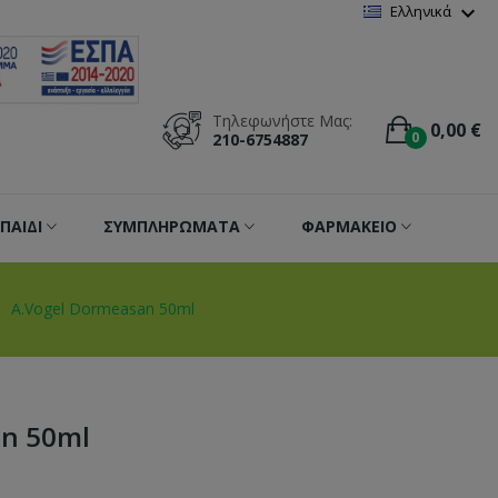
Wishlist
(
0
)
expand_more
Ελληνικά
Τηλεφωνήστε Μας:
0,00 €
0
210-6754887
ΠΑΙΔΙ
ΣΥΜΠΛΗΡΩΜΑΤΑ
ΦΑΡΜΑΚΕΙΟ
A.Vogel Dormeasan 50ml
an 50ml