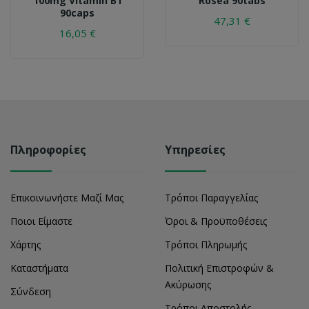
100mg Vitamin B1
Rosea 90tabs
90caps
47,31 €
16,05 €
Πληροφορίες
Υπηρεσίες
Επικοινωνήστε Μαζί Μας
Τρόποι Παραγγελίας
Ποιοι Είμαστε
Όροι & Προϋποθέσεις
Χάρτης
Τρόποι Πληρωμής
Καταστήματα
Πολιτική Επιστροφών &
Ακύρωσης
Σύνδεση
Τρόποι Αποστολής