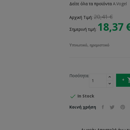
Δείτε όλα τα προϊόντα
A.Vogel
20,41 €
Αρχική Τιμή:
18,37 
Σημερινή τιμή:
Υπνωτικό, ηρεμιστικό
Ποσότητα:

In Stock
Κοινή χρήση
Δωρεάν Αποστολή άνω τ