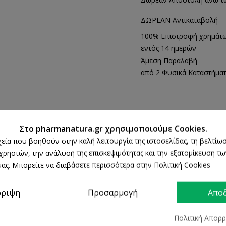
ΔΩΡΕΑΝ Αντικαταβολή
100% Επιστροφή χρημάτ
εντός 14 ημερών
Άμεση Παραλαβή
από 2 Φυσικά Καταστήμα
ΠΕΡΙΓΡΑΦΉ
ΛΕΠΤΟΜΈΡΕΙΕΣ ΠΡΟΪΌΝΤΟΣ
Στο pharmanatura.gr χρησιμοποιούμε Cookies.
ρχεία που βοηθούν στην καλή λειτουργία της ιστοσελίδας, τη βελτίωσ
 χρηστών, την ανάλυση της επισκεψιμότητας και την εξατομίκευση τ
ας. Μπορείτε να διαβάσετε περισσότερα στην Πολιτική Cookies
ρριψη
Προσαρμογή
Απο
Πολιτική Απορ