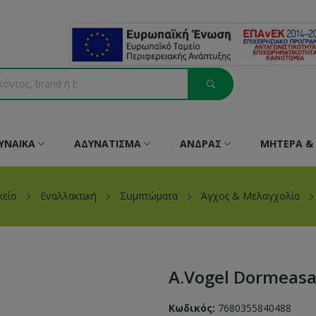
ΥΝΑΙΚΑ
ΑΔΥΝΑΤΙΣΜΑ
ΑΝΔΡΑΣ
ΜΗΤΕΡΑ & 
κείο
Εναλλακτική
Συμπτώματα
Άγχος & Μελαγχολία
A.Vogel Dormeas
Κωδικός:
7680355840488