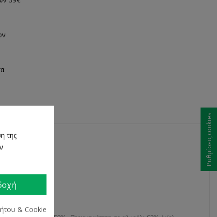
ων
τα
Ρυθμίσεις cookies
η της
ων
δοχή
ρήτου & Cookie