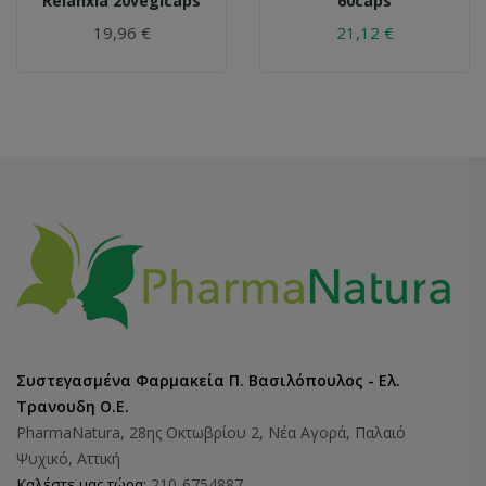
Relanxia 20vegicaps
60caps
19,96 €
21,12 €
Συστεγασμένα Φαρμακεία Π. Βασιλόπουλος - Ελ.
Τρανουδη Ο.Ε.
PharmaNatura, 28ης Οκτωβρίου 2, Νέα Αγορά, Παλαιό
Ψυχικό, Αττική
Καλέστε μας τώρα:
210-6754887