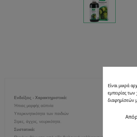
Είναι μικρά α
εμπειρίας των
Ενδείξεις - Χαρακτηριστικά:
διαφημίσεών μ
Ήπιας μορφής αϋπνία
Υπερκινητικότητα των παιδιών
Από
Στρες, άγχος, νευρικότητα.
Συστατικά: