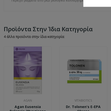
Περιέχει βάμματα από ρίζα βιολογικά καλλιεργημένης βαλεριάνας (Va
Προϊόντα Στην Ίδια Κατηγορία
4 άλλα προϊόντα στην ίδια κατηγορία:
AGAN
VITABIOTICS
Agan Eusensia
Dr. Tolonen's E-EPA