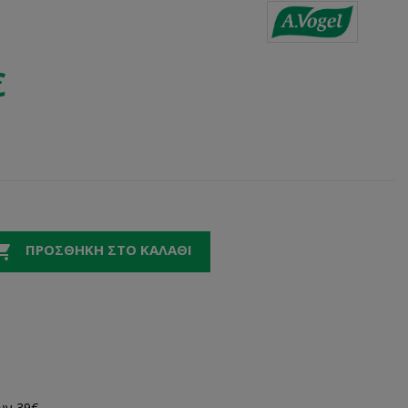
€

ΠΡΟΣΘΉΚΗ ΣΤΟ ΚΑΛΆΘΙ
ων 39€