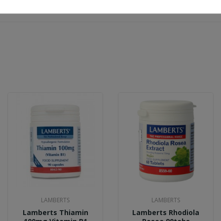
leriana officinalis) 50% και φρέσκο επίσης βιολογικά καλλιεργημένο λυκίσκο
LAMBERTS
LAMBERTS
Lamberts Thiamin
Lamberts Rhodiola