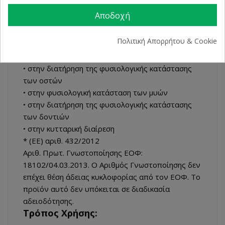
ανοσοποιητικού συστήματος
Αποδοχή
• στην φυσιολογική απορρόφηση και
χρησιμοποίηση του ασβεστίου και του φωσφόρου
Πολιτική Απορρήτου & Cookie
• στην διατήρηση των φυσιολογικών επιπέδων
ασβεστίου στο αίμα
• στην διατήρηση της φυσιολογικής κατάστασης
των οστών
• στην φυσιολογική κατάσταση των μυών
• στην διατήρηση της φυσιολογικής κατάστασης
των δοντιών
• στην κυτταρική διαίρεση
* (ΕΕ) αριθ. 432/2012
Αριθ. Πρωτ. Γνωστοποίησης ΕΟΦ:
18102/04.03.2013. Ο Αριθμός Γνωστοποίησης δεν
επέχει θέση άδειας κυκλοφορίας από τον ΕΟΦ. Το
προϊόν αυτό δεν υπόκειται σε διαδικασία
αδειοδότησης.
Τρόπος Χρήσης: