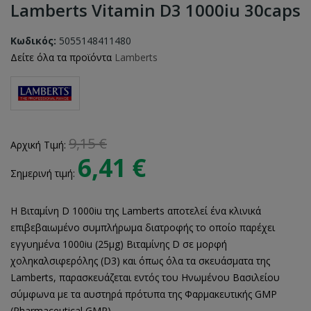
Lamberts Vitamin D3 1000iu 30caps
Κωδικός:
5055148411480
Δείτε όλα τα προϊόντα
Lamberts
9,15 €
Αρχική Τιμή:
6,41 €
Σημερινή τιμή:
Η Βιταμίνη D 1000iu της Lamberts αποτελεί ένα κλινικά
επιβεβαιωμένο συμπλήρωμα διατροφής το οποίο παρέχει
εγγυημένα 1000iu (25μg) Βιταμίνης D σε μορφή
χοληκαλσιφερόλης (D3) και όπως όλα τα σκευάσματα της
Lamberts, παρασκευάζεται εντός του Ηνωμένου Βασιλείου
σύμφωνα με τα αυστηρά πρότυπα της Φαρμακευτικής GMP
(Pharmaceutical GMP).