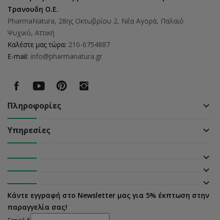
Τρανουδη Ο.Ε.
PharmaNatura, 28ης Οκτωβρίου 2, Νέα Αγορά, Παλαιό
Ψυχικό, Αττική
Καλέστε μας τώρα:
210-6754887
E-mail:
info@pharmanatura.gr
Πληροφορίες
keyboard_arrow_down
Υπηρεσίες
keyboard_arrow_down
keyboard_arrow_down
keyboard_arrow_down
keyboard_arrow_down
Κάντε εγγραφή στο Newsletter μας για 5% έκπτωση στην
παραγγελία σας!