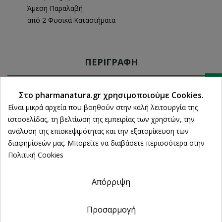
Άμεση Παραλαβή
από 2 Φυσικά Καταστήματα
ΠΕΡΙΓΡΑΦΉ
Ρυθμίσεις cookies
ΛΕΠΤΟΜΈΡΕΙΕΣ ΠΡΟΪΌΝΤΟΣ
Στο pharmanatura.gr χρησιμοποιούμε Cookies.
Είναι μικρά αρχεία που βοηθούν στην καλή λειτουργία της
ιστοσελίδας, τη βελτίωση της εμπειρίας των χρηστών, την
Lamberts Vitamin D3
ανάλυση της επισκεψιμότητας και την εξατομίκευση των
διαφημίσεών μας. Μπορείτε να διαβάσετε περισσότερα στην
Η βιταμίνη D μπορεί να ληφθεί μέσω της
Πολιτική Cookies
διατροφής ή να συντεθεί από τον οργανισμό
κατόπιν της έκθεσης του δέρματος στο ηλιακό
Απόρριψη
φως (UVB) και αποτελεί μια από τις
σημαντικότερες Βιταμίνες για τον ανθρώπινο
οργανισμό καθώς συμβάλλει*:
Προσαρμογή
• στην φυσιολογική λειτουργία του