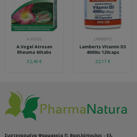
A.VOGEL
LAMBERTS
A.Vogel Atrosan
Lamberts Vitamin D3
Rheuma 60tabs
4000iu 120caps
32,40 €
22,17 €
Συστεγασμένα Φαρμακεία Π. Βασιλόπουλος - Ελ.