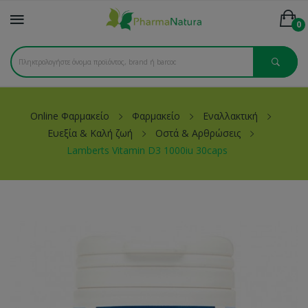
0
Online Φαρμακείο
Φαρμακείο
Εναλλακτική
Ευεξία & Καλή ζωή
Οστά & Αρθρώσεις
Lamberts Vitamin D3 1000iu 30caps