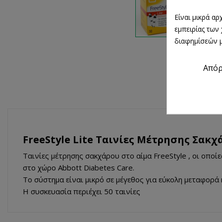
Είναι μικρά α
εμπειρίας των
διαφημίσεών μ
Από
FreeStyle Lite Ταινίες Μέτρησης Σακχ
Ταινίες μέτρησης σακχάρου στο αίμα FreeStyle , οι οπο
στο χώρο Abbott Diabetes Care.
Το σύστημα είναι μικρό σε μέγεθος για εύκολη μεταφορά 
Η συσκευασία περιέχει 50 ταινίες