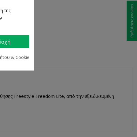
Ρυθμίσεις cookies
η της
ων
ων
τα
δοχή
ρήτου & Cookie
θησης Freestyle Freedom Lite, από την εξειδικευμένη