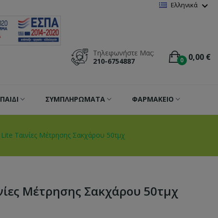
Wishlist
(
0
)
expand_more
Ελληνικά
Τηλεφωνήστε Μας:
0,00 €
0
210-6754887
ΠΑΙΔΙ
ΣΥΜΠΛΗΡΩΜΑΤΑ
ΦΑΡΜΑΚΕΙΟ
e Lite Ταινίες Μέτρησης Σακχάρου 50τμχ
αινίες Μέτρησης Σακχάρου 50τμχ