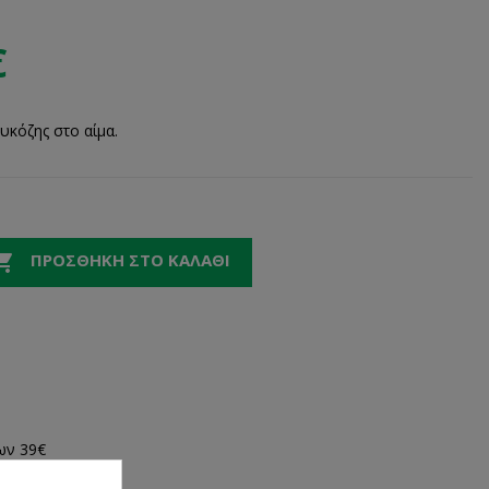
€
υκόζης στο αίμα.

ΠΡΟΣΘΉΚΗ ΣΤΟ ΚΑΛΆΘΙ
ων 39€