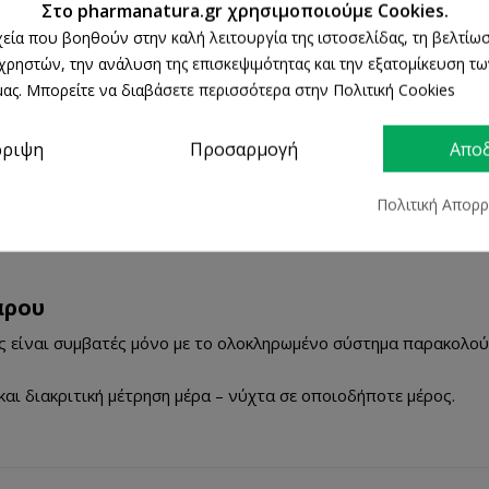
ΔΩΡΕΑΝ Αντικαταβολή
Στο pharmanatura.gr χρησιμοποιούμε Cookies.
ρχεία που βοηθούν στην καλή λειτουργία της ιστοσελίδας, τη βελτίωσ
100% Επιστροφή χρημάτ
 χρηστών, την ανάλυση της επισκεψιμότητας και την εξατομίκευση τ
εντός 14 ημερών
ας. Μπορείτε να διαβάσετε περισσότερα στην Πολιτική Cookies
Άμεση Παραλαβή
από 2 Φυσικά Καταστήμα
ρριψη
Προσαρμογή
Απο
Πολιτική Απορ
ΠΕΡΙΓΡΑΦΉ
ΛΕΠΤΟΜΈΡΕΙΕΣ ΠΡΟΪΌΝΤΟΣ
άρου
ίες είναι συμβατές μόνο με το ολοκληρωμένο σύστημα παρακολού
και διακριτική μέτρηση μέρα – νύχτα σε οποιοδήποτε μέρος.