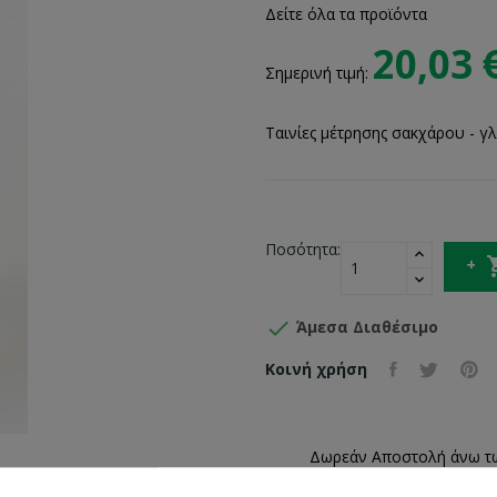
Δείτε όλα τα προϊόντα
20,03 
Σημερινή τιμή:
Ταινίες μέτρησης σακχάρου - γλ
Ποσότητα:

Άμεσα Διαθέσιμο
Κοινή χρήση
Δωρεάν Αποστολή άνω τ