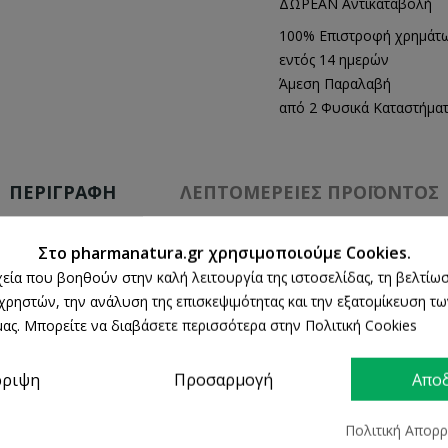
ΔΩΡΕΑΝ Αντικαταβολή
100% Επιστροφή χρημάτ
εντός 14 ημερών
Άμεση Παραλαβή
από 2 Φυσικά Καταστήμα
ΠΕΡΙΓΡΑΦΉ
ΛΕΠΤΟΜΈΡΕΙΕΣ ΠΡΟΪΌΝΤΟΣ
Στο pharmanatura.gr χρησιμοποιούμε Cookies.
ρχεία που βοηθούν στην καλή λειτουργία της ιστοσελίδας, τη βελτίωσ
 χρηστών, την ανάλυση της επισκεψιμότητας και την εξατομίκευση τ
ας. Μπορείτε να διαβάσετε περισσότερα στην Πολιτική Cookies
 στους μετρητές γλυκόζης αίματος Wellion GALILEO (Wellion G
ό ολικό αίμα.
ρριψη
Προσαρμογή
Απο
σεις στο σπίτι, καθώς και για χρήση από επαγγελματίες του τομ
Πολιτική Απορ