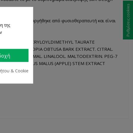
Ρυθμίσεις cookies
NCYL που δημιουργήθηκε από φυσιοθεραπευτή και είναι
η της
α.
ων
YLATE/SODIUM ACRYLOYLDIMETHYL TAURATE
 GLYCOL. CECROPIA OBTUSA BARK EXTRACT. CITRAL.
δοχή
T). HEXYL CINNAMAL. LINALOOL. MALTODEXTRIN. PEG-7
EXTRACT). PYRUS MALUS (APPLE) STEM EXTRACT
ρήτου & Cookie