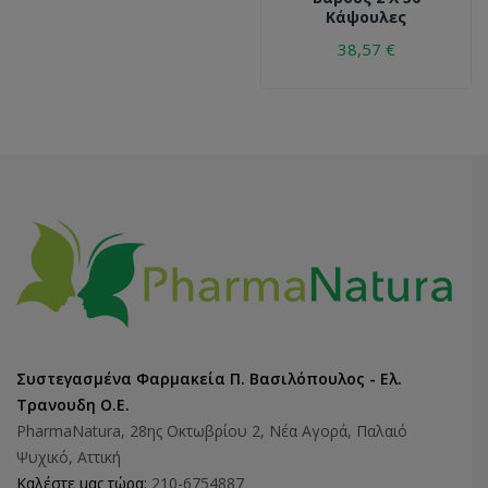
Κάψουλες
38,57 €
Συστεγασμένα Φαρμακεία Π. Βασιλόπουλος - Ελ.
Τρανουδη Ο.Ε.
PharmaNatura, 28ης Οκτωβρίου 2, Νέα Αγορά, Παλαιό
Ψυχικό, Αττική
Καλέστε μας τώρα:
210-6754887