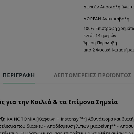
Δωρεάν Αποστολή άνω τ
ΔΩΡΕΑΝ Αντικαταβολή
100% Επιστροφή χρημάτ
εντός 14 ημερών
Άμεση Παραλαβή
από 2 Φυσικά Καταστήμα
ΠΕΡΙΓΡΑΦΉ
ΛΕΠΤΟΜΈΡΕΙΕΣ ΠΡΟΪΌΝΤΟΣ
ός για την Κοιλιά & τα Επίμονα Σημεία
ιγξη ΚΑΙΝΟΤΟΜΙΑ [Καφεΐνη + Instensyl™*] Αδυνάτισμα και διατ
ποτέλεσμα που διαρκεί: - Αποδέσμευση λιπών [Καφεΐνη]** - Απο
οτέλεσμα. Ενυδατώνει και σας επιτρέπει να ντυθείτε αμέσως. Σ