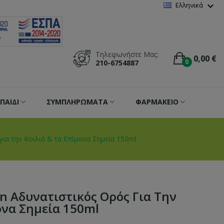
Wishlist
(
0
)
expand_more
Ελληνικά
Τηλεφωνήστε Μας:
0,00 €
0
210-6754887
ΠΑΙΔΙ
ΣΥΜΠΛΗΡΩΜΑΤΑ
ΦΑΡΜΑΚΕΙΟ
 για την Κοιλιά & τα Επίμονα Σημεία 150ml
gn Αδυνατιστικός Ορός Για Την
ονα Σημεία 150ml