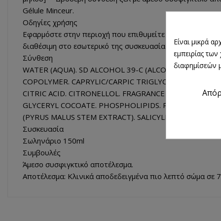
Gélule Minceur.
Οδηγίες χρήσης
Εφαρμόστε στην περιοχή που επιθυμείτε (κοιλιά, γοφού
Είναι μικρά α
διαθέσιμη στο εσωτερικό της συσκευασίας. Αποφύγετε την
εμπειρίας των
Σύνθεση
διαφημίσεών μ
WATER (AQUA). SD ALCOHOL 39-C (ALCOHOL DENAT).
COPOLYMER. CAPRYLIC/CARPIC TRIGLYCERIDE. PROPANE
Από
CITRIC ACID. CITRONELLOL. FRAGRANCE (PARFUM). GER
GLYCERYL COCOATE. PHOSPHOLIPIDS. POLYSORBATE 60
(PYRUS MALUS STEM EXTRACT). SALICYLIC ACID. SORB
Συσκευασία
Σωληνάριο 150ml
Συμβουλές
Άμεσο συσφιγκτικό αποτέλεσμα.
Αποτέλεσμα: Κλινικά αποδεδειγμένα πιο λεπτό σώμα σε 7