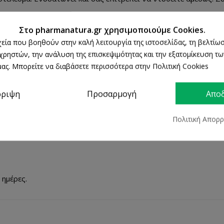
Στο pharmanatura.gr χρησιμοποιούμε Cookies.
ς, χέρια) ακολουθώντας τη μέθοδο μασάζ των Εργαστηρίων ELA
ρχεία που βοηθούν στην καλή λειτουργία της ιστοσελίδας, τη βελτίωσ
 επαφή με τα μάτια. Να μη χρησιμοποιείται σε ερεθισμένο δέρμ
 χρηστών, την ανάλυση της επισκεψιμότητας και την εξατομίκευση τ
ας. Μπορείτε να διαβάσετε περισσότερα στην Πολιτική Cookies
 GLYCERIN. DIMETHICONE. CAFFEINE. HYDROXYETHANOL ACR
DIOL. TRIETHANOLAMINE. 1, 2-HEXANEDIOL. BHT. CAPRYLYL
ρριψη
Προσαρμογή
Απο
ANIOL. HEDERA HELIX (IVY) EXTRACT (HEDERA HELIX EXTRAC
. PYRUS MALUS (APPLE) PULP EXTRACT (PYRUS MALUS PULP 
ITAN ISOSTEARATE. TAPIOCA STARCH. XANTHAM GUM.
Πολιτική Απορ
 ημέρες.