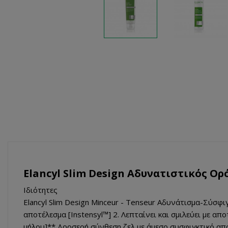
Elancyl Slim Design Αδυνατιστικός Ορ
Ιδιότητες
Elancyl Slim Design Minceur - Tenseur Αδυνάτισμα-Σύσφ
αποτέλεσμα [Instensyl™] 2. Λεπταίνει και σμιλεύει με α
μήλου]** Δροσερή σύνθεση ζελ με άμεσο συσφιγκτικό απ