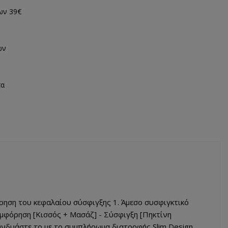
ων 39€
ων
τα
ήρηση του κεφαλαίου σύσφιγξης 1. Άμεσο συσφιγκτικό
συμφόρηση [Κισσός + Μασάζ] - Σύσφιγξη [Πηκτίνη
υνδυάστε το με το συμπλήρωμα διατροφής Slim Design