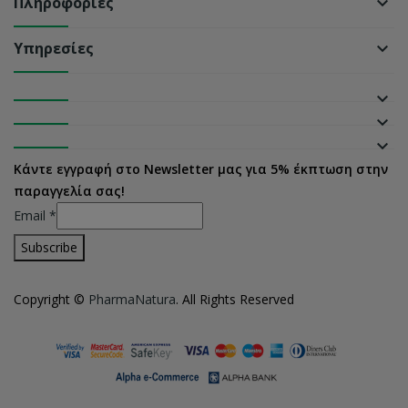
Πληροφορίες
keyboard_arrow_down
Υπηρεσίες
keyboard_arrow_down
keyboard_arrow_down
keyboard_arrow_down
keyboard_arrow_down
Κάντε εγγραφή στο Newsletter μας για 5% έκπτωση στην
παραγγελία σας!
Email
*
Copyright ©
PharmaNatura
. All Rights Reserved