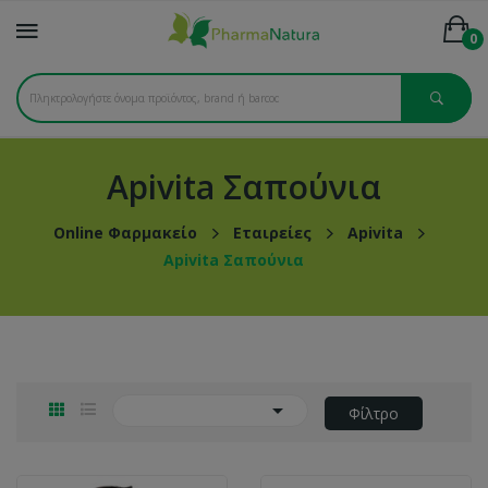
0
Apivita Σαπούνια
Online Φαρμακείο
Εταιρείες
Apivita
Apivita Σαπούνια

Φίλτρο