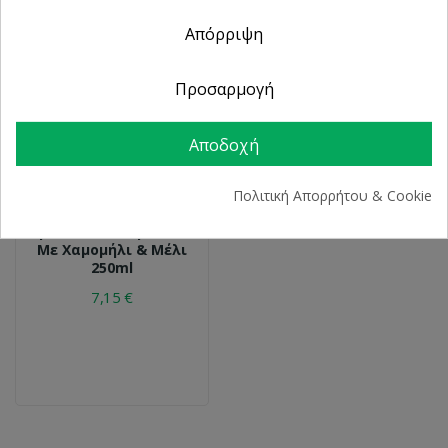
Απόρριψη
Προσαρμογή
Αποδοχή
Πολιτική Απορρήτου & Cookie
APIVITA
Apivita Kids Σαμπουάν
Με Χαμομήλι & Μέλι
250ml
7,15 €