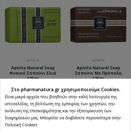
APIVITA
APIVITA
Apivita Natural Soap
Apivita Natural Soap
Φυσικό Σαπούνι Ελιά
Σαπούνι Με Πρόπολη
125gr
125gr
2,87 €
3,28 €
Στο pharmanatura.gr χρησιμοποιούμε Cookies.
Είναι μικρά αρχεία που βοηθούν στην καλή λειτουργία της
ιστοσελίδας, τη βελτίωση της εμπειρίας των χρηστών, την
Ρυθμίσεις cookies
ανάλυση της επισκεψιμότητας και την εξατομίκευση των
διαφημίσεών μας. Μπορείτε να διαβάσετε περισσότερα στην
Πολιτική Cookies