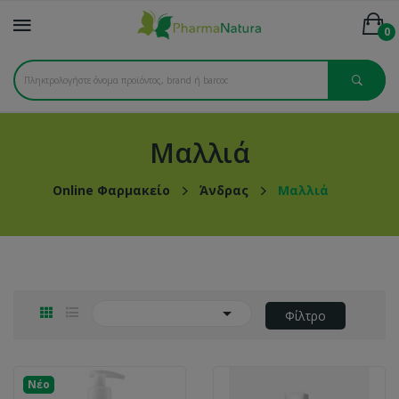
0
Μαλλιά
Online Φαρμακείο
Άνδρας
Μαλλιά

Φίλτρο
Νέο