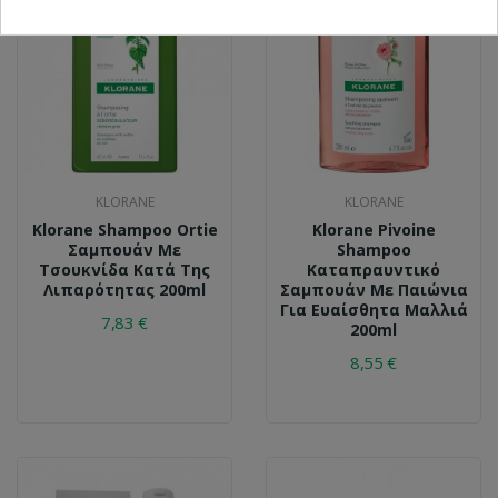
KLORANE
KLORANE
Klorane Shampoo Ortie
Klorane Pivoine
Σαμπουάν Με
Shampoo
Τσουκνίδα Κατά Της
Καταπραυντικό
Λιπαρότητας 200ml
Σαμπουάν Με Παιώνια
Για Ευαίσθητα Μαλλιά
7,83 €
200ml
8,55 €