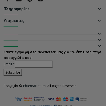
Πληροφορίες
keyboard_arrow_down
Υπηρεσίες
keyboard_arrow_down
keyboard_arrow_down
keyboard_arrow_down
keyboard_arrow_down
Κάντε εγγραφή στο Newsletter μας για 5% έκπτωση στην
παραγγελία σας!
Email
*
Copyright ©
PharmaNatura
. All Rights Reserved