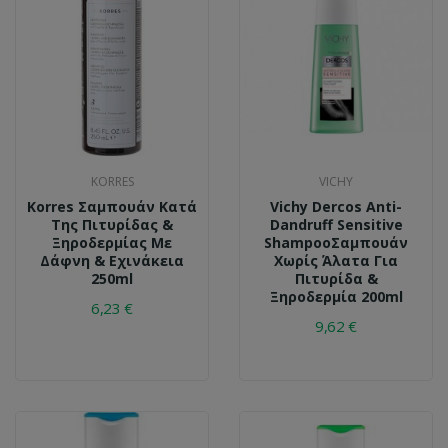
KORRES
VICHY
Korres Σαμπουάν Κατά
Vichy Dercos Anti-
Της Πιτυρίδας &
Dandruff Sensitive
Ξηροδερμίας Με
ShampooΣαμπουάν
Δάφνη & Εχινάκεια
Χωρίς Άλατα Για
250ml
Πιτυρίδα &
Ξηροδερμία 200ml
6,23 €
9,62 €