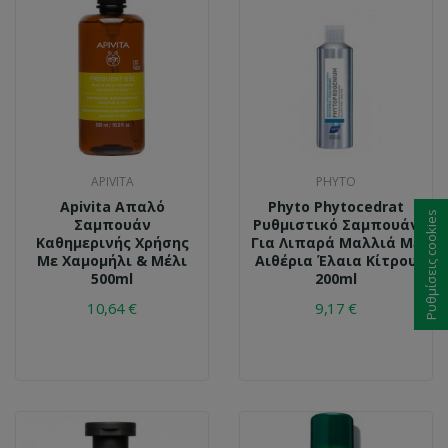
APIVITA
PHYTO
Apivita Απαλό
Phyto Phytocedrat
Ρυθμίσεις cookies
Σαμπουάν
Ρυθμιστικό Σαμπουάν
Καθημερινής Χρήσης
Για Λιπαρά Μαλλιά Με
Με Χαμομήλι & Μέλι
Αιθέρια Έλαια Κίτρου
500ml
200ml
10,64 €
9,17 €