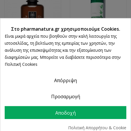
Στο pharmanatura.gr χρησιμοποιούμε Cookies.
Είναι μικρά αρχεία που βοηθούν στην καλή λειτουργία της
ιστοσελίδας, τη βελτίωση της εμπειρίας των χρηστών, την
ανάλυση της επισκεψιμότητας και την εξατομίκευση των
APIVITA
KLORANE
διαφημίσεών μας. Μπορείτε να διαβάσετε περισσότερα στην
Apivita Dry Dandruff
Klorane Ξηρό
Πολιτική Cookies
Σαμπουάν Κατά Της
Σαμπουάν Με
Ξηροδερμίας Με
Τσουκνίδα Για Λιπαρά
Σέλερι Και Πρόπολη
Μαλλιά 150ml
Απόρριψη
250ml
13,60 €
8,86 €
Προσαρμογή
Αποδοχή
Πολιτική Απορρήτου & Cookie