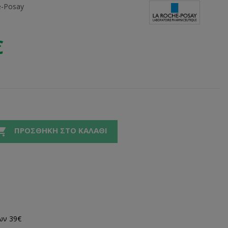
e-Posay
€

ΠΡΟΣΘΉΚΗ ΣΤΟ ΚΑΛΆΘΙ
ων 39€