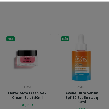
Νέο
Νέο
LIERAC
AVENE
Lierac Glow Fresh Gel-
Avene Ultra Serum
Cream Eclat 50ml
Spf 50 Ενυδάτωση
30ml
30,10 €
27,93 €