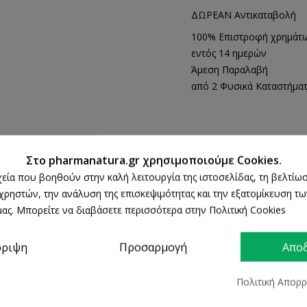
ΔΩΡΕΑΝ Αντικαταβολή
100% Επιστροφή χρημάτ
εντός 14 ημερών
Άμεση Παραλαβή
από 2 Φυσικά Καταστήμα
ΛΕΠΤΟΜΈΡΕΙΕΣ ΠΡΟΪΌΝΤΟΣ
Στο pharmanatura.gr χρησιμοποιούμε Cookies.
ρχεία που βοηθούν στην καλή λειτουργία της ιστοσελίδας, τη βελτίωσ
 χρηστών, την ανάλυση της επισκεψιμότητας και την εξατομίκευση τ
ας. Μπορείτε να διαβάσετε περισσότερα στην Πολιτική Cookies
ρριψη
Προσαρμογή
Απο
Πολιτική Απορ