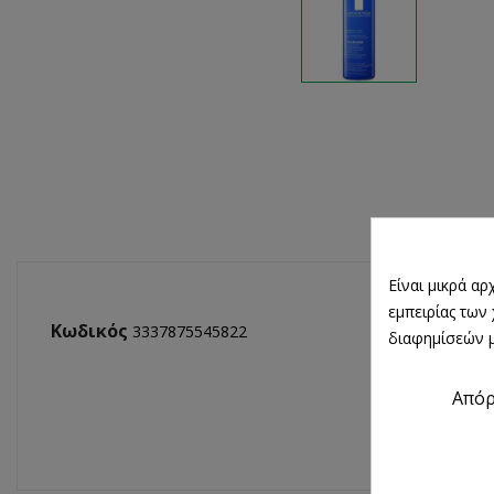
Είναι μικρά α
εμπειρίας των
Κωδικός
3337875545822
διαφημίσεών μ
Από