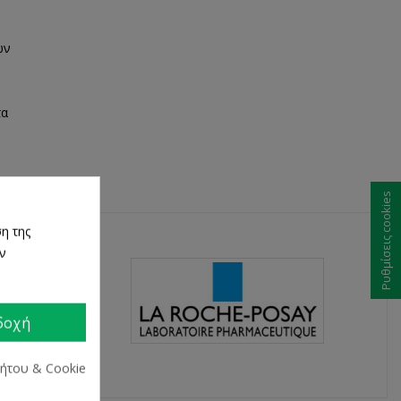
ων
τα
Ρυθμίσεις cookies
η της
ων
δοχή
ρήτου & Cookie